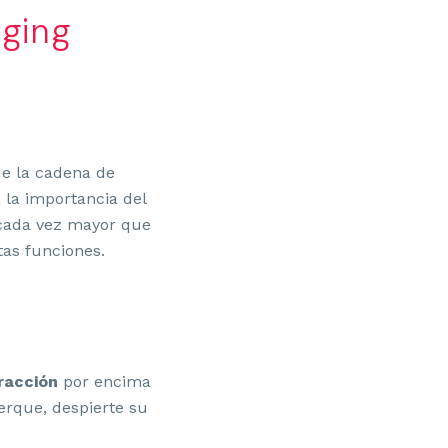
aging
de la cadena de
 la importancia del
 cada vez mayor que
tas funciones.
tracción
por encima
erque, despierte su