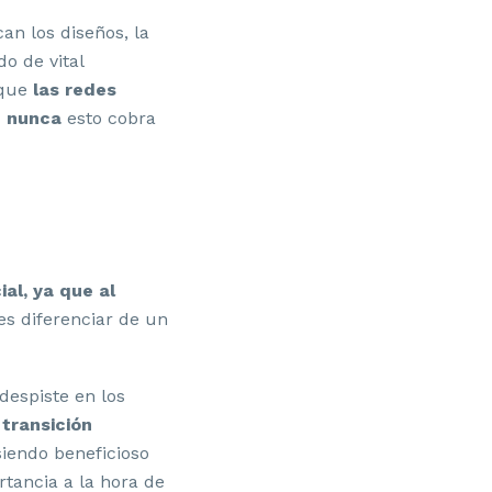
an los diseños, la
do de vital
 que
las redes
ue nunca
esto cobra
al, ya que al
es diferenciar de un
despiste en los
 transición
siendo beneficioso
rtancia a la hora de