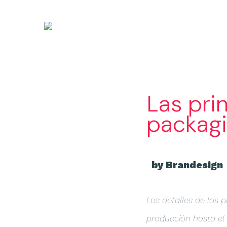
Las pri
packag
by Brandesign
Los detalles de los
producción hasta el 