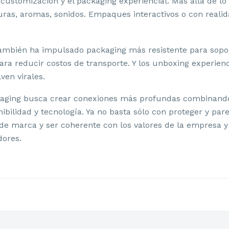
 customización y el packaging experiencial. Más allá de lo
uras, aromas, sonidos. Empaques interactivos o con real
ambién ha impulsado packaging más resistente para soport
para reducir costos de transporte. Y los unboxing experien
en virales.
kaging busca crear conexiones más profundas combinando
nibilidad y tecnología. Ya no basta sólo con proteger y par
SEÑO DE LA LINEA DOG#1
d de marca y ser coherente con los valores de la empresa y
dores.