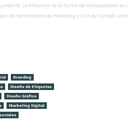
presente. La influencia de la forma del empaquetado es
 tipo de herramientas de marketing y a la vez cumple ciert
rid
Branding
as
Diseño de Etiquetas
Diseño Gráfico
a
Marketing Digital
sociales