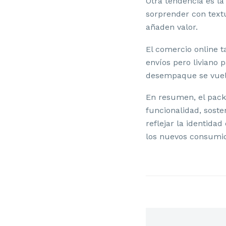
Otra tendencia es la
sorprender con text
añaden valor.
El comercio online t
envíos pero liviano 
desempaque se vuelv
En resumen, el pac
funcionalidad, soste
DI
reflejar la identida
los nuevos consumi