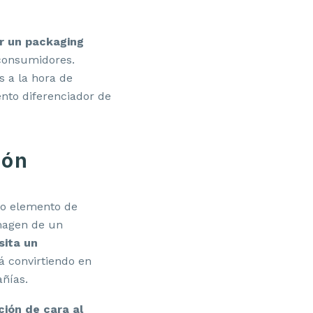
ar un packaging
 consumidores.
s a la hora de
nto diferenciador de
ión
mo elemento de
imagen de un
sita un
á convirtiendo en
añías.
ión de cara al