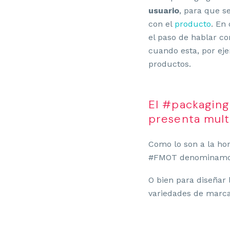
usuario
, para que s
con el
producto
. En
el paso de hablar c
cuando esta, por ej
productos.
El #packaging
presenta mult
Como lo son a la ho
#FMOT denominamos
O bien para diseñar 
variedades de marc