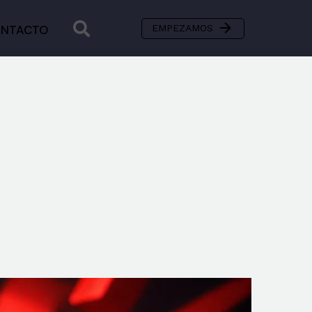


EMPEZAMOS
NTACTO