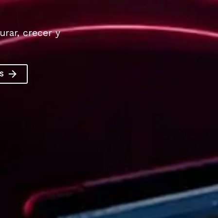
rar, crecer y

S