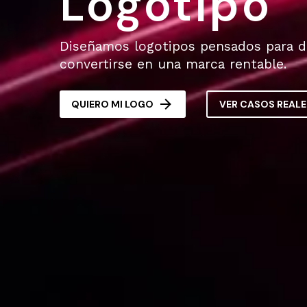
Logotipo
Diseñamos logotipos pensados para du
convertirse en una marca rentable.

QUIERO MI LOGO
VER CASOS REALE