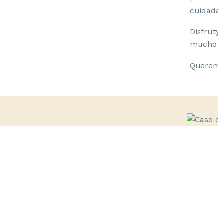
cuidada
Disfrut
mucho s
Queremo