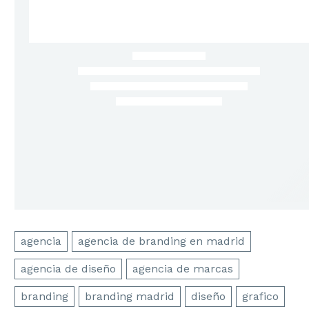
agencia
agencia de branding en madrid
Diseño de la linea de empaques para
Shambi una gran marca de pequeñas
agencia de diseño
agencia de marcas
mascotas
branding
branding madrid
diseño
grafico