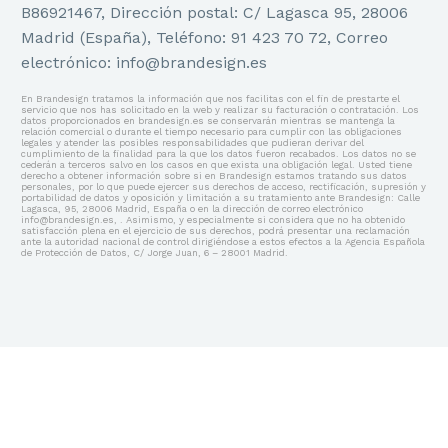
B86921467, Dirección postal: C/ Lagasca 95, 28006
Madrid (España), Teléfono: 91 423 70 72, Correo
electrónico: info@brandesign.es
En Brandesign tratamos la información que nos facilitas con el fin de prestarte el
servicio que nos has solicitado en la web y realizar su facturación o contratación. Los
datos proporcionados en brandesign.es se conservarán mientras se mantenga la
relación comercial o durante el tiempo necesario para cumplir con las obligaciones
legales y atender las posibles responsabilidades que pudieran derivar del
cumplimiento de la finalidad para la que los datos fueron recabados. Los datos no se
cederán a terceros salvo en los casos en que exista una obligación legal. Usted tiene
derecho a obtener información sobre si en Brandesign estamos tratando sus datos
personales, por lo que puede ejercer sus derechos de acceso, rectificación, supresión y
portabilidad de datos y oposición y limitación a su tratamiento ante Brandesign: Calle
Lagasca, 95, 28006 Madrid, España o en la dirección de correo electrónico
info@brandesign.es, . Asimismo, y especialmente si considera que no ha obtenido
satisfacción plena en el ejercicio de sus derechos, podrá presentar una reclamación
ante la autoridad nacional de control dirigiéndose a estos efectos a la Agencia Española
de Protección de Datos, C/ Jorge Juan, 6 – 28001 Madrid.