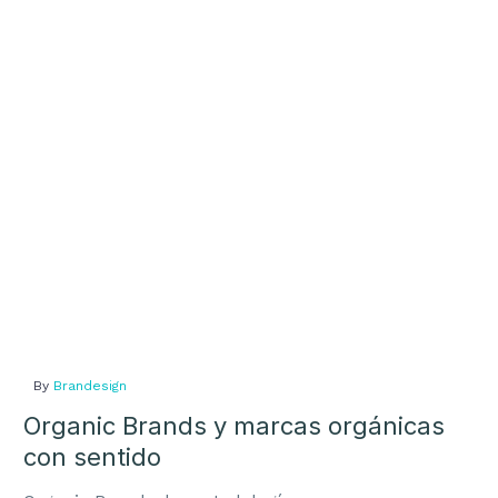
y
marcas
orgánicas
con
sentido
By
Brandesign
Organic Brands y marcas orgánicas
con sentido