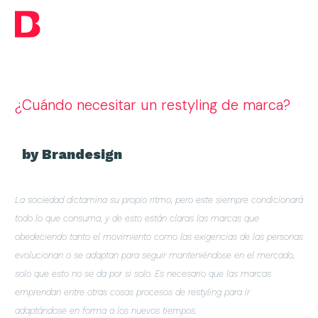
¿Cuándo necesitar un restyling de marca?
by Brandesign
La sociedad dictamina su propio ritmo, pero este siempre condicionará
todo lo que consuma, y de esto están claras las marcas que
obedeciendo tanto el movimiento como las exigencias de las personas
evolucionan o se adaptan para seguir manteniéndose en el mercado,
solo que esto no se da por si solo. Es necesario que las marcas
emprendan entre otras cosas procesos de restyling para ir
adaptándose en forma a los nuevos tiempos.