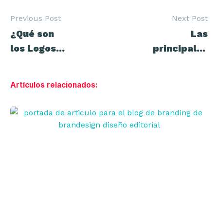
Previous Post
Next Post
Navegación
¿Qué son
Las
de
entradas
los Logos
principales
responsive?
funciones
del
Artículos relacionados:
packaging
Diseño
web
corporativo:
claves
para
destacar