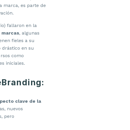
a marca, es parte de
ación.
o) fallaron en la
s marcas
, algunas
enen fieles a su
 drástico en su
ursos como
 iniciales.
Branding:
pecto clave de la
as, nuevos
s, pero