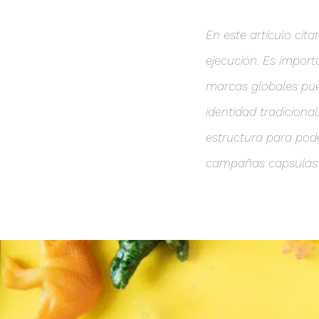
En este artículo cita
ejecución. Es import
marcas globales pued
identidad tradiciona
estructura para pod
campañas capsulas o 