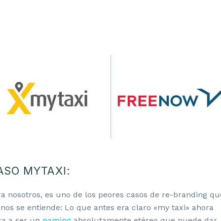
ASO MYTAXI:
a nosotros, es uno de los peores casos de re-branding qu
os se entiende: Lo que antes era claro «my taxi» ahora
sa a ser un
naming
absolutamente etéreo que puede dar