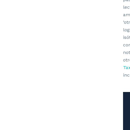
lec
ama
‘ot
log
isó
con
not
otr
Tax
inc