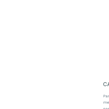
C
Par
men
pa