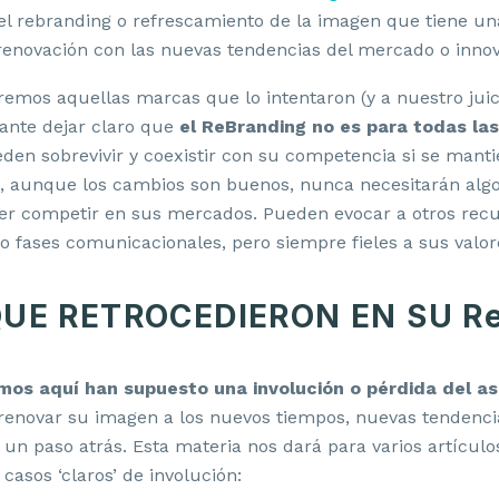
el rebranding o refrescamiento de la imagen que tiene un
 renovación con las nuevas tendencias del mercado o innov
aremos aquellas marcas que lo intentaron (y a nuestro juici
tante dejar claro que
el ReBranding no es para todas la
en sobrevivir y coexistir con su competencia si se manti
al, aunque los cambios son buenos, nunca necesitarán algo
er competir en sus mercados. Pueden evocar a otros rec
fases comunicacionales, pero siempre fieles a sus valores
UE RETROCEDIERON EN SU Re
mos aquí han supuesto una involución o pérdida del as
renovar su imagen a los nuevos tiempos, nuevas tendenci
n paso atrás. Esta materia nos dará para varios artículo
asos ‘claros’ de involución: