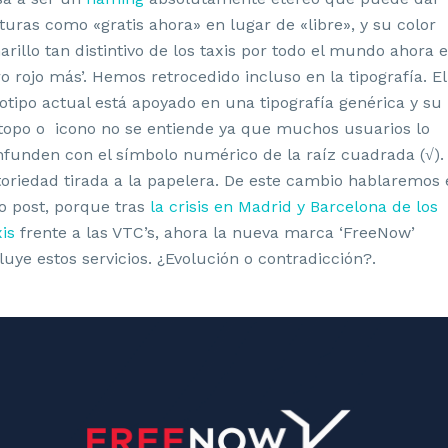
turas como «gratis ahora» en lugar de «libre», y su color
rillo tan distintivo de los taxis por todo el mundo ahora 
ro rojo más’. Hemos retrocedido incluso en la tipografía. El
otipo actual está apoyado en una tipografía genérica y su
topo o icono no se entiende ya que muchos usuarios lo
funden con el símbolo numérico de la raíz cuadrada (√).
oriedad tirada a la papelera. De este cambio hablaremos 
o post, porque tras
la crisis en Madrid y Barcelona de los
is
frente a las VTC’s, ahora la nueva marca ‘FreeNow’
luye estos servicios. ¿Evolución o contradicción?.