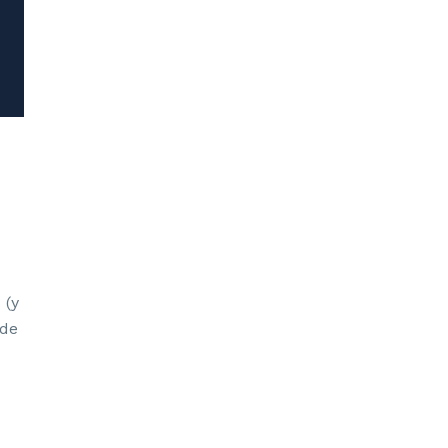
 (y
 de