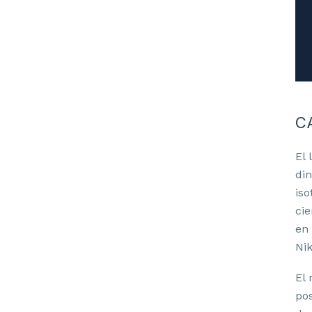
C
El 
din
iso
cie
en
Nik
El 
pos