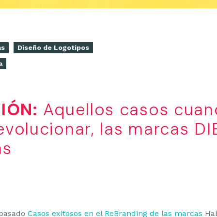
as
Diseño de Logotipos
a
IÓN:
Aquellos casos cuan
 evolucionar, las marcas D
ás
 pasado
Casos exitosos en el ReBranding de las marcas
Hab