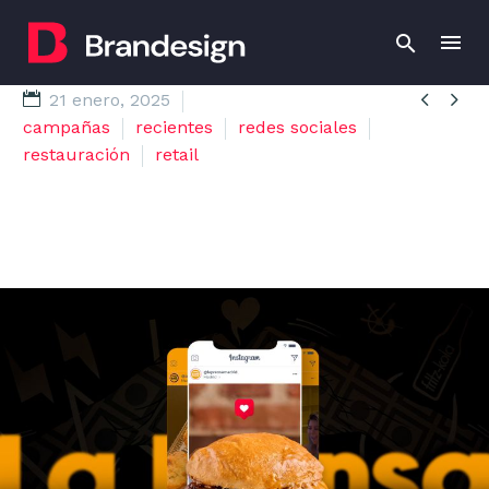


21 enero, 2025
campañas
recientes
redes sociales
restauración
retail