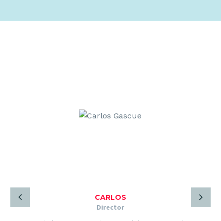
MARKETING
Marketing
Email marketing
Tiendas Online
Posicionamiento SEO y GEO
Go to Market
CARLOS
Director