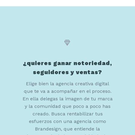
DISEÑO GRÁFICO
Diseño Gráfico


Diseño Editorial
Carteles Publicitarios
¿quieres ganar notoriedad,
Campañas Creativas
seguidores y ventas?
Diseño de Stands para Ferias
Elige bien la agencia creativa digital
que te va a acompañar en el proceso.
Diseño de Infografías
En ella delegas la imagen de tu marca
y la comunidad que poco a poco has
creado. Busca rentabilizar tus
esfuerzos con una agencia como
PACKAGING
Brandesign, que entiende la