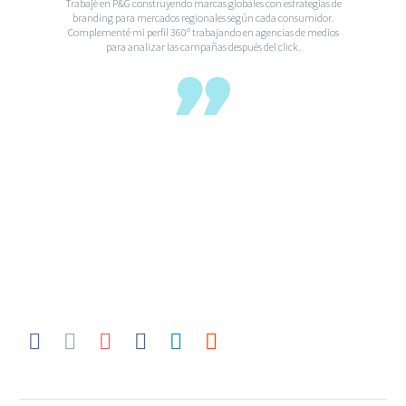
Trabajé en P&G construyendo marcas globales con estrategias de
branding para mercados regionales según cada consumidor.
Teléfono:
914237072
Complementé mi perfil 360º trabajando en agencias de medios
para analizar las campañas después del click.
Email:
info@brandesign.es
El Branding te identifica, el diseño te diferencia,
juntos es la fórmula para conectar. Permítenos
elevar el valor de tu marca con nuestra
metodología y creatividad.
EN EL TOP DE LAS AGENCIAS EN
MADRID
Especialistas en Branding
y
Diseño Gráfico