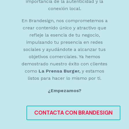
importancia de la autenticidad y la
Diseño de Empaque
conexión local.
Diseño de Etiqueta
En Brandesign, nos comprometemos a
crear contenido único y atractivo que
refleje la esencia de tu negocio,
impulsando tu presencia en redes
CREATIVIDAD
sociales y ayudándote a alcanzar tus
objetivos comerciales. Ya hemos
demostrado nuestro éxito con clientes
Campañas de Display
como
La Prensa Burger,
y estamos
listos para hacer lo mismo por ti.
Redes Sociales
¿Empezamos?
Vídeo para Redes Sociales
Diseño de Páginas Web
CONTACTA CON BRANDESIGN
Interfaz Gráfica de Usuario
Emailings y Newsletters