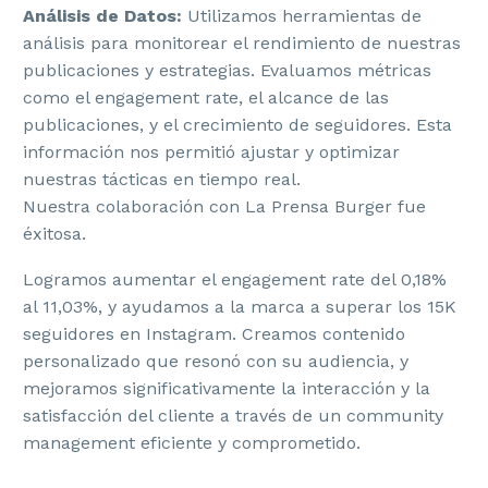
Análisis de Datos:
Utilizamos herramientas de
análisis para monitorear el rendimiento de nuestras
BRANDING
publicaciones y estrategias. Evaluamos métricas
como el engagement rate, el alcance de las
publicaciones, y el crecimiento de seguidores. Esta
Estrategia de Marca
información nos permitió ajustar y optimizar
nuestras tácticas en tiempo real.
Identidad Corporativa
Nuestra colaboración con La Prensa Burger fue
Identidad Verbal
éxitosa.
Naming y Nomenclatura
Logramos aumentar el engagement rate del 0,18%
al 11,03%, y ayudamos a la marca a superar los 15K
Diseño de Logotipos
seguidores en Instagram. Creamos contenido
personalizado que resonó con su audiencia, y
Auditoría de Marca
mejoramos significativamente la interacción y la
satisfacción del cliente a través de un community
Manual de Identidad Corporativa
management eficiente y comprometido.