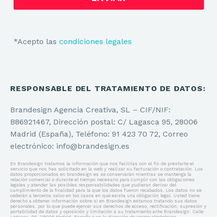
*Acepto las
condiciones legales
RESPONSABLE DEL TRATAMIENTO DE DATOS:
Brandesign Agencia Creativa, SL – CIF/NIF:
B86921467, Dirección postal: C/ Lagasca 95, 28006
Madrid (España), Teléfono: 91 423 70 72, Correo
electrónico: info@brandesign.es
En Brandesign tratamos la información que nos facilitas con el fin de prestarte el
servicio que nos has solicitado en la web y realizar su facturación o contratación. Los
datos proporcionados en brandesign.es se conservarán mientras se mantenga la
relación comercial o durante el tiempo necesario para cumplir con las obligaciones
legales y atender las posibles responsabilidades que pudieran derivar del
cumplimiento de la finalidad para la que los datos fueron recabados. Los datos no se
cederán a terceros salvo en los casos en que exista una obligación legal. Usted tiene
derecho a obtener información sobre si en Brandesign estamos tratando sus datos
personales, por lo que puede ejercer sus derechos de acceso, rectificación, supresión y
portabilidad de datos y oposición y limitación a su tratamiento ante Brandesign: Calle
Lagasca, 95, 28006 Madrid, España o en la dirección de correo electrónico