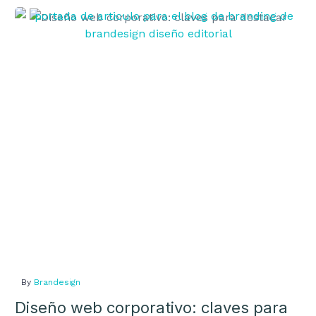
pasos?
Diseño
web
corporativo:
claves
para
destacar
By
Brandesign
Diseño web corporativo: claves para