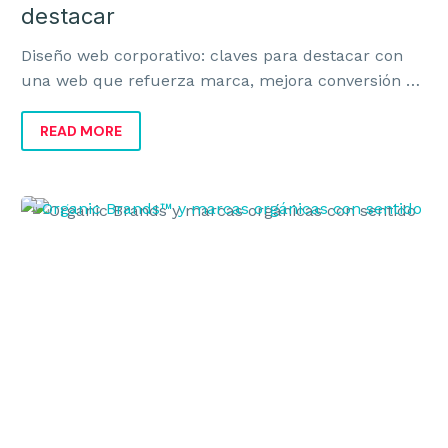
destacar
Diseño web corporativo: claves para destacar con
una web que refuerza marca, mejora conversión y
transmite valor real al negocio.
READ MORE
Organic
Brands
y
marcas
orgánicas
con
sentido