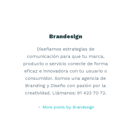
Brandesign
Diseño de la linea de empaques para
Shambi una gran marca de pequeñas
Diseñamos estrategias de
mascotas
comunicación para que tu marca,
producto o servicio conecte de forma
eficaz e innovadora con tu usuario o
consumidor. Somos una agencia de
Branding y Diseño con pasión por la
creatividad. Llámanos: 91 423 70 72.
More posts by Brandesign