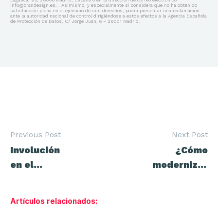
info@brandesign.es, . Asimismo, y especialmente si considera que no ha obtenido
satisfacción plena en el ejercicio de sus derechos, podrá presentar una reclamación
ante la autoridad nacional de control dirigiéndose a estos efectos a la Agencia Española
de Protección de Datos, C/ Jorge Juan, 6 – 28001 Madrid.
Previous Post
Next Post
Navegación
Involución
¿Cómo
de
entradas
en el
modernizar
ReBranding
el branding
de las
de tu marca
Artículos relacionados:
marcas
en 10