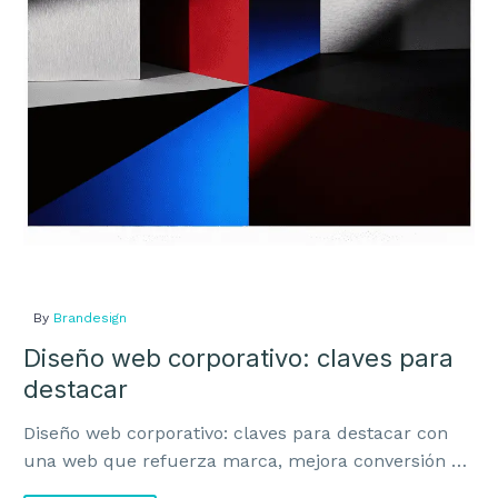
para
destacar
By
Brandesign
Diseño web corporativo: claves para
destacar
Diseño web corporativo: claves para destacar con
una web que refuerza marca, mejora conversión y
transmite valor real al negocio.