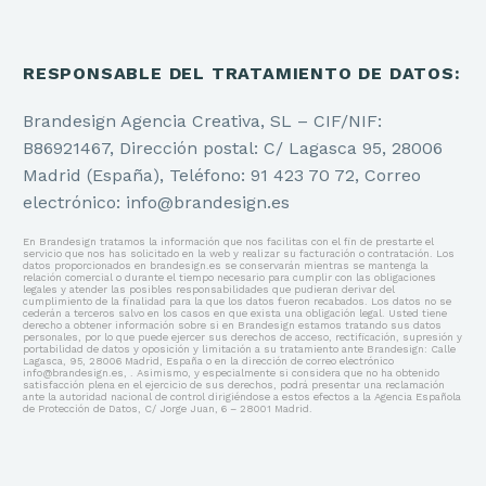
RESPONSABLE DEL TRATAMIENTO DE DATOS:
Brandesign Agencia Creativa, SL – CIF/NIF:
B86921467, Dirección postal: C/ Lagasca 95, 28006
Madrid (España), Teléfono: 91 423 70 72, Correo
electrónico: info@brandesign.es
En Brandesign tratamos la información que nos facilitas con el fin de prestarte el
servicio que nos has solicitado en la web y realizar su facturación o contratación. Los
datos proporcionados en brandesign.es se conservarán mientras se mantenga la
relación comercial o durante el tiempo necesario para cumplir con las obligaciones
legales y atender las posibles responsabilidades que pudieran derivar del
cumplimiento de la finalidad para la que los datos fueron recabados. Los datos no se
cederán a terceros salvo en los casos en que exista una obligación legal. Usted tiene
derecho a obtener información sobre si en Brandesign estamos tratando sus datos
personales, por lo que puede ejercer sus derechos de acceso, rectificación, supresión y
portabilidad de datos y oposición y limitación a su tratamiento ante Brandesign: Calle
Lagasca, 95, 28006 Madrid, España o en la dirección de correo electrónico
info@brandesign.es, . Asimismo, y especialmente si considera que no ha obtenido
satisfacción plena en el ejercicio de sus derechos, podrá presentar una reclamación
ante la autoridad nacional de control dirigiéndose a estos efectos a la Agencia Española
de Protección de Datos, C/ Jorge Juan, 6 – 28001 Madrid.