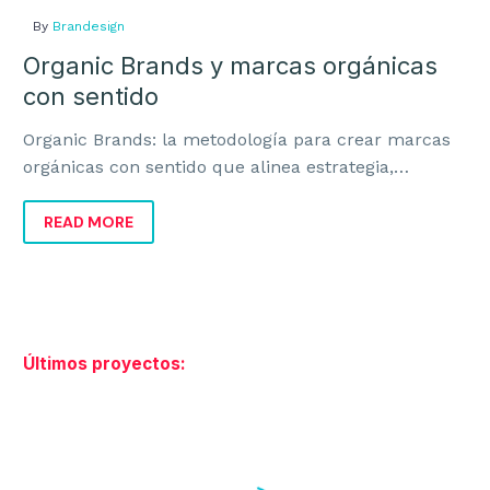
Naming y Nomenclatura
By
Brandesign
Organic Brands y marcas orgánicas
Diseño de Logotipos
con sentido
Auditoría de Marca
Organic Brands: la metodología para crear marcas
Manual de Identidad Corporativa
orgánicas con sentido que alinea estrategia,
identidad y negocio para crecer con coherencia.
READ MORE
DISEÑO GRÁFICO
Diseño Gráfico
Últimos proyectos:
Diseño Editorial
Carteles Publicitarios
Campañas Creativas