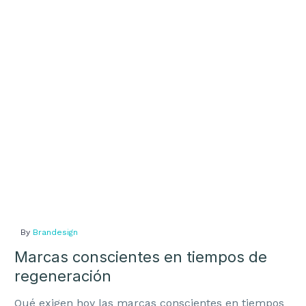
en
tiempos
de
regeneración
By
Brandesign
Marcas conscientes en tiempos de
regeneración
Qué exigen hoy las marcas conscientes en tiempos