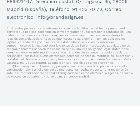
B86921467, Dirección postal: C/ Lagasca 95, 28006
Madrid (España), Teléfono: 91 423 70 72, Correo
electrónico: info@brandesign.es
En Brandesign tratamos la información que nos facilitas con el fin de prestarte el
servicio que nos has solicitado en la web y realizar su facturación o contratación. Los
datos proporcionados en brandesign.es se conservarán mientras se mantenga la
relación comercial o durante el tiempo necesario para cumplir con las obligaciones
legales y atender las posibles responsabilidades que pudieran derivar del
cumplimiento de la finalidad para la que los datos fueron recabados. Los datos no se
cederán a terceros salvo en los casos en que exista una obligación legal. Usted tiene
derecho a obtener información sobre si en Brandesign estamos tratando sus datos
personales, por lo que puede ejercer sus derechos de acceso, rectificación, supresión y
portabilidad de datos y oposición y limitación a su tratamiento ante Brandesign: Calle
Lagasca, 95, 28006 Madrid, España o en la dirección de correo electrónico
info@brandesign.es, . Asimismo, y especialmente si considera que no ha obtenido
satisfacción plena en el ejercicio de sus derechos, podrá presentar una reclamación
ante la autoridad nacional de control dirigiéndose a estos efectos a la Agencia Española
de Protección de Datos, C/ Jorge Juan, 6 – 28001 Madrid.