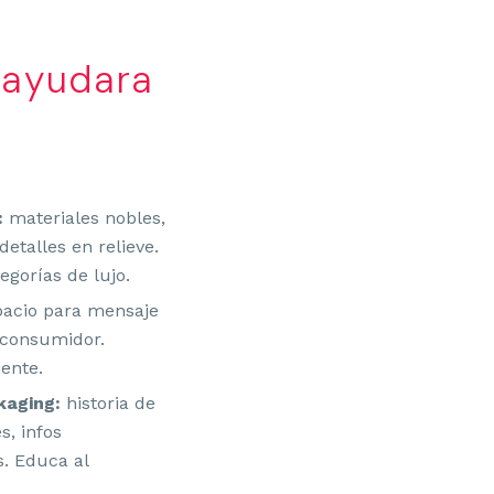
 ayudara
MAGOTIPO ISÓTOPO
:
materiales nobles,
etalles en relieve.
egorías de lujo.
acio para mensaje
 consumidor.
ente.
kaging:
historia de
s, infos
s. Educa al