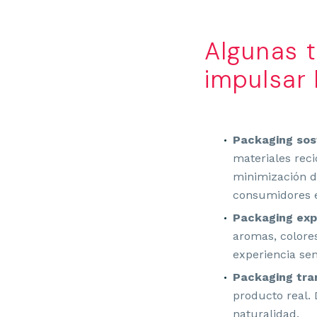
Algunas 
impulsar 
DISEÑO DE LOGOT
Packaging sos
materiales reci
minimización de
consumidores e
Packaging expe
aromas, colore
experiencia sens
Packaging tra
producto real.
naturalidad.