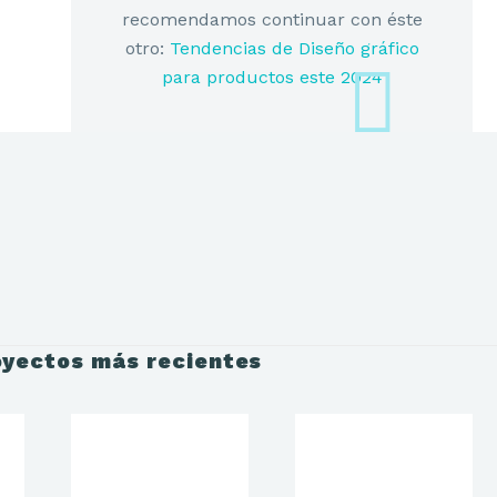
recomendamos continuar con éste
otro:
Tendencias de Diseño gráfico
LOS FRESH BITES SNACKS PARA P
para productos este 2024
OW BITES SALMON
OW BITES CHICKEN
OW BITES SALMON
oyectos más recientes
OW BITES CHICKEN