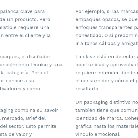
 palanca clave para
Por ejemplo, si las marc
 de un producto. Pero
empaques opacos, se pue
esistible requiere una
enfoques transparentes p
 entre el cliente y la
honestidad. O si predomina
ir a tonos cálidos y amigab
paques, el diseñador
La clave está en detectar
conocimiento técnico y una
oportunidad y aprovechar
 la categoría. Pero el
requiere entender dónde r
jor conoce a su
el consumidor y cómo el 
tivadores y cómo
resaltarlo.
.
Un packaging distintivo no
aging combina su savoir
también tiene que comunic
l mercado, Brief del
identidad de marca. Cohe
 del sector. Esto permite
gráfica hasta los materiale
sta de valor y
vínculo emocional.