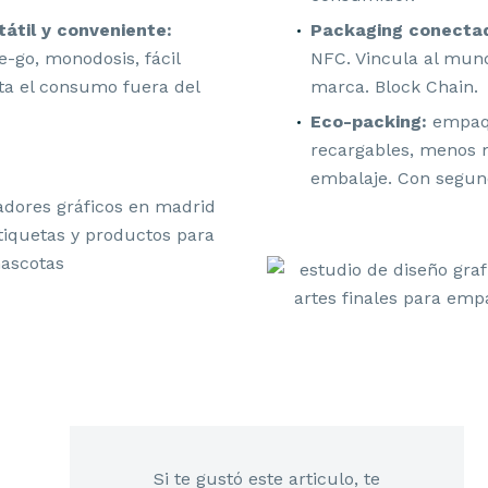
átil y conveniente:
Packaging conecta
-go, monodosis, fácil
NFC. Vincula al mund
ita el consumo fuera del
marca. Block Chain.
Eco-packing:
empaqu
recargables, menos 
embalaje. Con segun
NIOR LIGHT: BRANDING PARA N
DE PIENSOS
 DE EMPAQUE EN EL SEGMENTO MEDIO ALIMENTACIÓN PARA M
 DOG WATE BAGS
ITERRANEAN LÍNEA HÚMEDA
Si te gustó este articulo, te