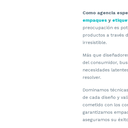
Como agencia espec
empaques
y
etique
preocupación es pot
productos a través 
irresistible.
Más que diseñadores
del consumidor, bus
necesidades latente
resolver.
Dominamos técnicas 
DI
de cada diseño y val
cometido con los co
garantizamos empaq
aseguramos su éxito