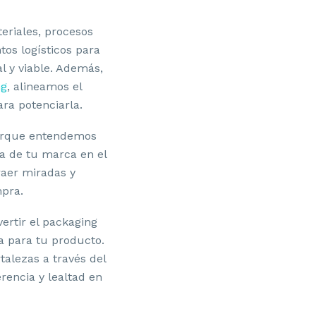
eriales, procesos
tos logísticos para
l y viable. Además,
ng
, alineamos el
a potenciarla.
orque entendemos
ra de tu marca en el
raer miradas y
mpra.
ertir el packaging
a para tu producto.
talezas a través del
rencia y lealtad en