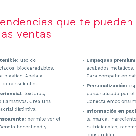
tendencias que te pueden
las ventas
IPO LOGO DESIGN VECTOR REDISEÑO ESTILO REBRANDING I
tenible:
uso de
Empaques premium
ISOLOGO DISEÑADOR GRAFICO
clados, biodegradables,
acabados metálicos, d
 plástico. Apela a
Para competir en cat
co-conscientes.
Personalización:
esp
riencial:
texturas,
personalizado por el
s llamativos. Crea una
Conecta emocionalm
orial distintiva.
Información en pac
nsparente:
permite ver el
la marca, ingrediente
 Denota honestidad y
nutricionales, receta
consumidor.