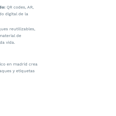
do:
QR codes, AR,
o digital de la
es reutilizables,
material de
da vida.
UEVA MARCA
ASCOTAS