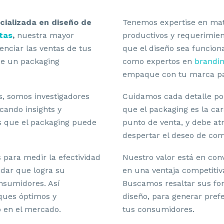
ializada en diseño de
Tenemos expertise en mat
tas
,
nuestra mayor
productivos y requerimien
enciar las ventas de tus
que el diseño sea funciona
de un packaging
como expertos en
brandi
empaque con tu marca par
, somos investigadores
Cuidamos cada detalle p
cando insights y
que el packaging es la ca
s que el packaging puede
punto de venta, y debe at
despertar el deseo de co
para medir la efectividad
Nuestro valor está en conv
SEÑO DE LA LINEA DOG#1
idar que logra su
en una ventaja competitiv
nsumidores. Así
Buscamos resaltar sus for
ues óptimos y
diseño, para generar prefe
 en el mercado.
tus consumidores.