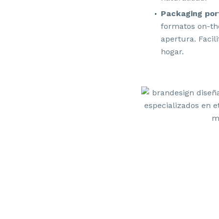
Packaging port
formatos on-the
apertura. Facil
hogar.
SUMMUM SE
DISEÑO
POOBAGS I
FRESH MED