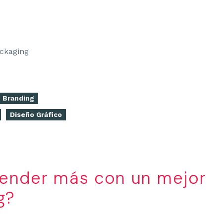
Branding
Diseño Gráfico
nder más con un mejor
g?