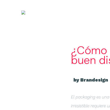
¿Cómo 
buen di
by Brandesign
El packaging es una
irresistible requiere