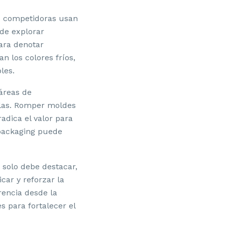
as competidoras usan
de explorar
ara denotar
n los colores fríos,
les.
 áreas de
las. Romper moldes
adica el valor para
packaging puede
 solo debe destacar,
ar y reforzar la
rencia desde la
s para fortalecer el