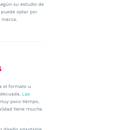
según su estudio de
te puede optar por
u marca.
s
a el formato u
 adecuada.
Las
 muy poco tiempo,
alidad tiene mucha
 diseño adaptable,