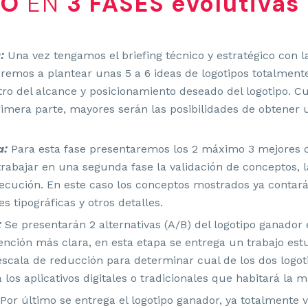
PO
EN
3 FASES evolutivas
:
Una vez tengamos el briefing técnico y estratégico con l
remos a plantear unas 5 a 6 ideas de logotipos totalmente
tro del alcance y posicionamiento deseado del logotipo. C
imera parte, mayores serán las posibilidades de obtener u
a:
Para esta fase presentaremos los 2 máximo 3 mejores 
trabajar en una segunda fase la validación de conceptos, la
jecución. En este caso los conceptos mostrados ya contar
es tipográficas y otros detalles.
:
Se presentarán 2 alternativas (A/B) del logotipo ganador 
nción más clara, en esta etapa se entrega un trabajo estu
escala de reducción para determinar cual de los dos logo
 los aplicativos digitales o tradicionales que habitará la m
Por último se entrega el logotipo ganador, ya totalmente v