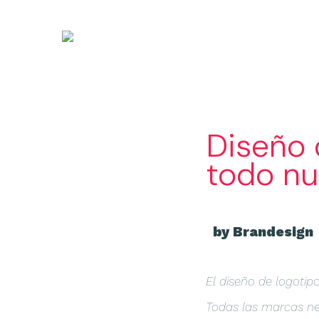
Diseño 
todo nu
by Brandesign
El diseño de logotip
Todas las marcas nec