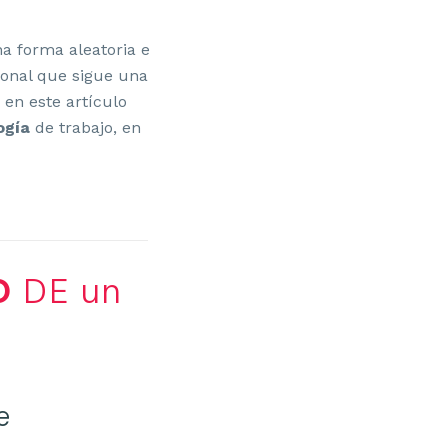
a forma aleatoria e
ional que sigue una
. en este artículo
ogía
de trabajo, en
O
DE un
e