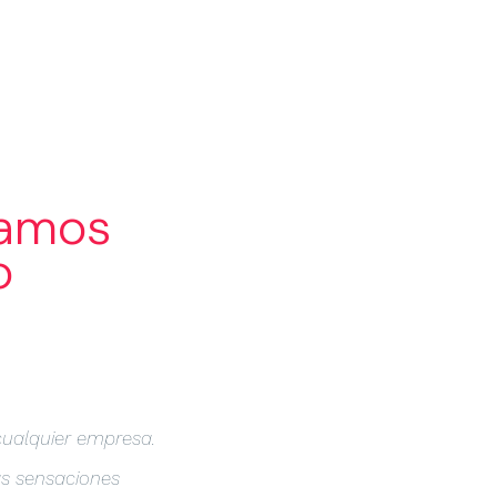
OLIO
BLOG
LAB
CONTACTO
camos
o
cualquier empresa.
as sensaciones