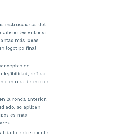
as instrucciones del
 diferentes entre si
uantas más ideas
n logotipo final
conceptos de
 legibilidad, refinar
án con una definición
en la ronda anterior,
diado, se aplican
tipos es más
arca.
alidado entre cliente