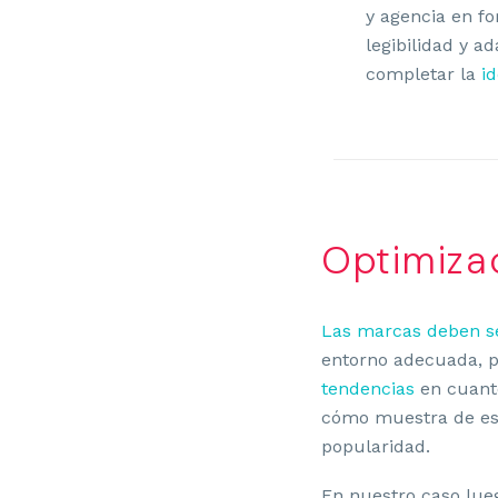
y agencia en fo
legibilidad y a
completar la
i
Optimiza
Las marcas deben se
entorno adecuada, p
tendencias
en cuanto
cómo muestra de est
popularidad.
En nuestro caso lu