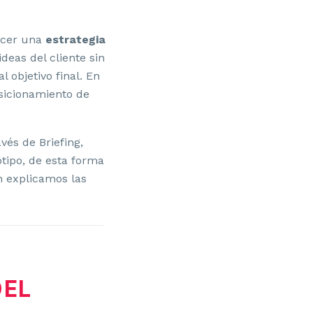
ecer una
estrategia
deas del cliente sin
 objetivo final. En
sicionamiento de
avés de Briefing,
otipo, de esta forma
n explicamos las
DEL