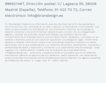
B86921467, Dirección postal: C/ Lagasca 95, 28006
Madrid (España), Teléfono: 91 423 70 72, Correo
electrónico: info@brandesign.es
En Brandesign tratamos la información que nos facilitas con el fin de prestarte el
servicio que nos has solicitado en la web y realizar su facturación o contratación. Los
datos proporcionados en brandesign.es se conservarán mientras se mantenga la
relación comercial o durante el tiempo necesario para cumplir con las obligaciones
legales y atender las posibles responsabilidades que pudieran derivar del
cumplimiento de la finalidad para la que los datos fueron recabados. Los datos no se
cederán a terceros salvo en los casos en que exista una obligación legal. Usted tiene
derecho a obtener información sobre si en Brandesign estamos tratando sus datos
personales, por lo que puede ejercer sus derechos de acceso, rectificación, supresión y
portabilidad de datos y oposición y limitación a su tratamiento ante Brandesign: Calle
Lagasca, 95, 28006 Madrid, España o en la dirección de correo electrónico
info@brandesign.es, . Asimismo, y especialmente si considera que no ha obtenido
satisfacción plena en el ejercicio de sus derechos, podrá presentar una reclamación
ante la autoridad nacional de control dirigiéndose a estos efectos a la Agencia Española
de Protección de Datos, C/ Jorge Juan, 6 – 28001 Madrid.