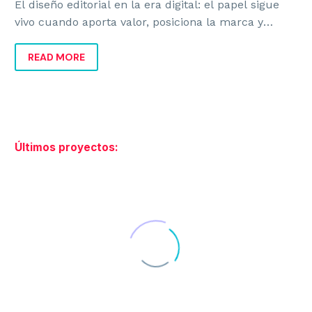
El diseño editorial en la era digital: el papel sigue
vivo cuando aporta valor, posiciona la marca y
mejora la experiencia del cliente.
READ MORE
BRANDING
Estrategia de Marca
Identidad Corporativa
Últimos proyectos:
Identidad Verbal
Naming y Nomenclatura
Diseño de Logotipos
Auditoría de Marca
Manual de Identidad Corporativa