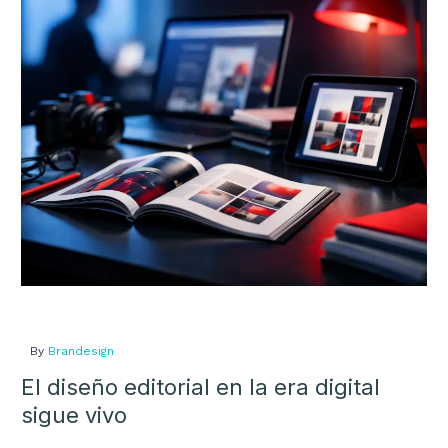
editorial
en
la
era
digital
sigue
vivo
By
Brandesign
El diseño editorial en la era digital
sigue vivo