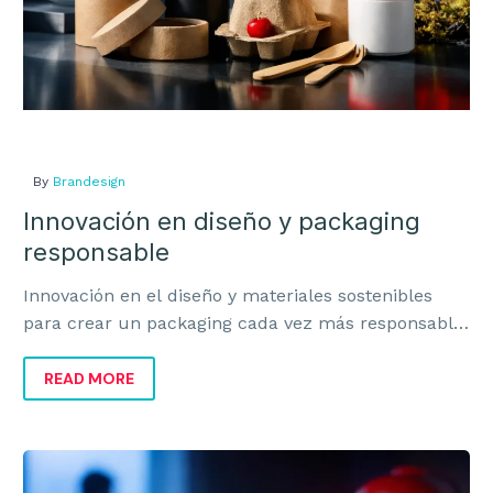
By
Brandesign
Innovación en diseño y packaging
responsable
Innovación en el diseño y materiales sostenibles
para crear un packaging cada vez más responsable,
rentable y alineado con la marca.
READ MORE
El
diseño