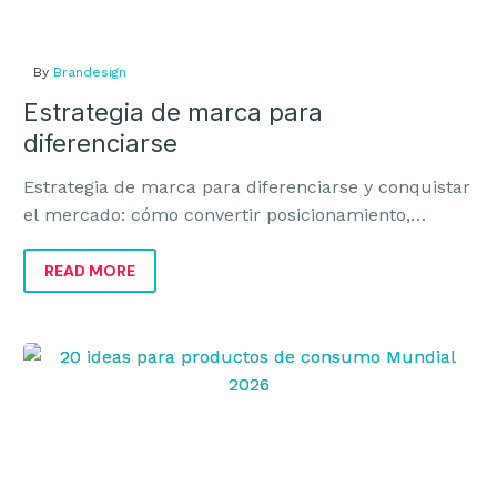
By
Brandesign
Estrategia de marca para
diferenciarse
Estrategia de marca para diferenciarse y conquistar
el mercado: cómo convertir posicionamiento,
identidad y ejecución en ventas y crecimiento.
READ MORE
20
ideas
para
productos
de
consumo