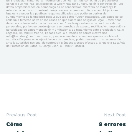
En Brandesign tratamos la información que nos facilitas con el fin de prestarte el
servicio que nos has solicitado en la web y realizar su facturación o contratación. Los
datos proporcionados en brandesign.es se conservarán mientras se mantenga la
relación comercial o durante el tiempo necesario para cumplir con las obligaciones
legales y atender las posibles responsabilidades que pudieran derivar del
cumplimiento de la finalidad para la que los datos fueron recabados. Los datos no se
cederán a terceros salvo en los casos en que exista una obligación legal. Usted tiene
derecho a obtener información sobre si en Brandesign estamos tratando sus datos
personales, por lo que puede ejercer sus derechos de acceso, rectificación, supresión y
portabilidad de datos y oposición y limitación a su tratamiento ante Brandesign: Calle
Lagasca, 95, 28006 Madrid, España o en la dirección de correo electrónico
info@brandesign.es, . Asimismo, y especialmente si considera que no ha obtenido
satisfacción plena en el ejercicio de sus derechos, podrá presentar una reclamación
ante la autoridad nacional de control dirigiéndose a estos efectos a la Agencia Española
de Protección de Datos, C/ Jorge Juan, 6 – 28001 Madrid.
Previous Post
Next Post
Navegación
Cómo
9 errores
de
entradas