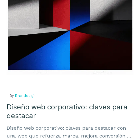
claves
MARKETING
para
destacar
Marketing
Email marketing
Tiendas Online
Posicionamiento SEO y GEO
Go to Market
By
Brandesign
Diseño web corporativo: claves para
destacar
Teléfono:
914237072
Email:
info@brandesign.es
Diseño web corporativo: claves para destacar con
una web que refuerza marca, mejora conversión y