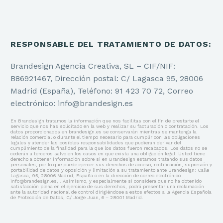
Diseño Gráfico
Diseño Editorial
RESPONSABLE DEL TRATAMIENTO DE DATOS:
Carteles Publicitarios
Brandesign Agencia Creativa, SL – CIF/NIF:
Campañas Creativas
B86921467, Dirección postal: C/ Lagasca 95, 28006
Madrid (España), Teléfono: 91 423 70 72, Correo
Diseño de Stands para Ferias
electrónico: info@brandesign.es
Diseño de Infografías
En Brandesign tratamos la información que nos facilitas con el fin de prestarte el
servicio que nos has solicitado en la web y realizar su facturación o contratación. Los
datos proporcionados en brandesign.es se conservarán mientras se mantenga la
relación comercial o durante el tiempo necesario para cumplir con las obligaciones
legales y atender las posibles responsabilidades que pudieran derivar del
cumplimiento de la finalidad para la que los datos fueron recabados. Los datos no se
cederán a terceros salvo en los casos en que exista una obligación legal. Usted tiene
derecho a obtener información sobre si en Brandesign estamos tratando sus datos
personales, por lo que puede ejercer sus derechos de acceso, rectificación, supresión y
PACKAGING
portabilidad de datos y oposición y limitación a su tratamiento ante Brandesign: Calle
Lagasca, 95, 28006 Madrid, España o en la dirección de correo electrónico
info@brandesign.es, . Asimismo, y especialmente si considera que no ha obtenido
satisfacción plena en el ejercicio de sus derechos, podrá presentar una reclamación
ante la autoridad nacional de control dirigiéndose a estos efectos a la Agencia Española
Diseño de Empaque
de Protección de Datos, C/ Jorge Juan, 6 – 28001 Madrid.
Diseño de Etiqueta