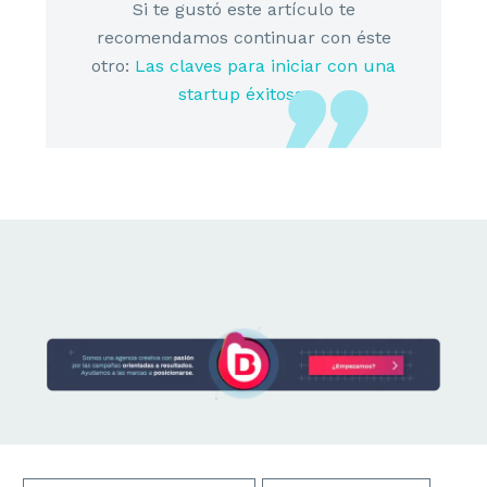
Si te gustó este artículo te
recomendamos continuar con éste
otro:
Las claves para iniciar con una
Teléfono:
914237072
startup éxitosa.
Email:
info@brandesign.es
El Branding te identifica, el diseño te diferencia,
juntos es la fórmula para conectar. Permítenos
elevar el valor de tu marca con nuestra
metodología y creatividad.
EN EL TOP DE LAS AGENCIAS EN
MADRID