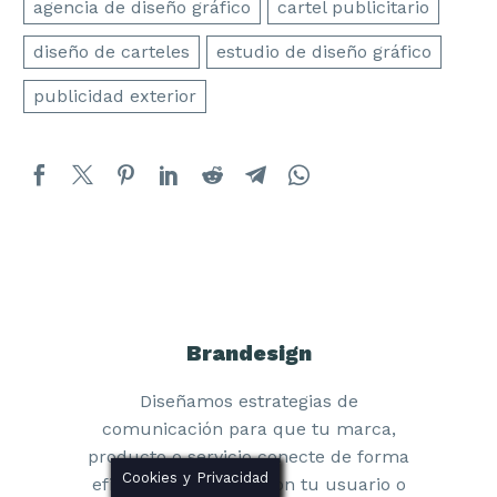
agencia de diseño gráfico
cartel publicitario
Especialistas en Branding
y
Diseño Gráfico
diseño de carteles
estudio de diseño gráfico
publicidad exterior
LEGAL
Aviso Legal
Política de Cookies
Política de Privacidad
Brandesign
Marca Registrada ®
Diseñamos estrategias de
comunicación para que tu marca,
producto o servicio conecte de forma
Cookies y Privacidad
eficaz e innovadora con tu usuario o