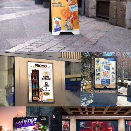
BRANDING
Estrategia de Marca
Identidad Corporativa
Identidad Verbal
Naming y Nomenclatura
Diseño de Logotipos
Auditoría de Marca