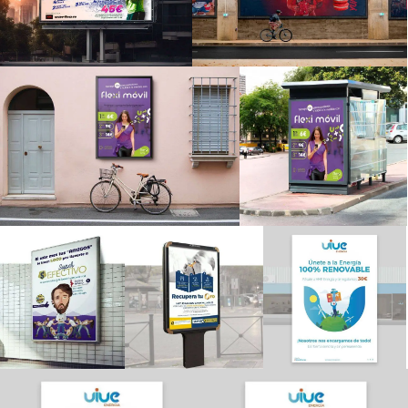
Manual de Identidad Corporativa
DISEÑO GRÁFICO
Diseño Gráfico
Diseño Editorial
Carteles Publicitarios
Campañas Creativas
Diseño de Stands para Ferias
Diseño de Infografías