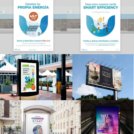
PACKAGING
Diseño de Empaque
Diseño de Etiqueta
CREATIVIDAD
Campañas de Display
Redes Sociales
Vídeo para Redes Sociales
Diseño de Páginas Web