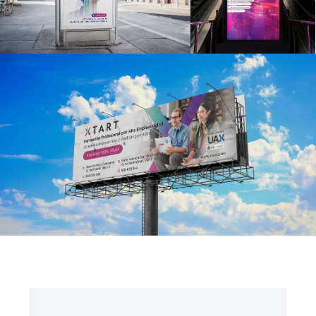
Interfaz Gráfica de Usuario
Emailings y Newsletters
MARKETING
Marketing
Email marketing
Tiendas Online
Posicionamiento SEO y GEO
Go to Market