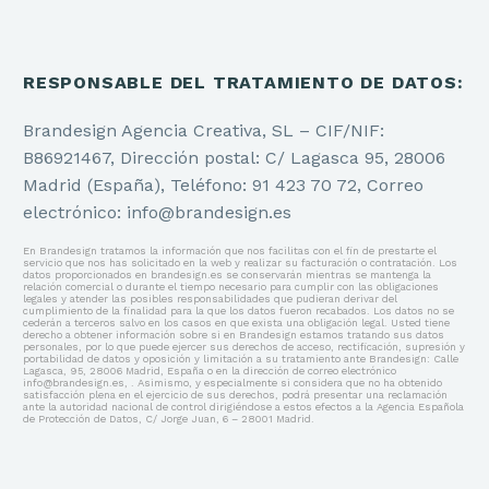
RESPONSABLE DEL TRATAMIENTO DE DATOS:
Brandesign Agencia Creativa, SL – CIF/NIF:
B86921467, Dirección postal: C/ Lagasca 95, 28006
Madrid (España), Teléfono: 91 423 70 72, Correo
electrónico: info@brandesign.es
En Brandesign tratamos la información que nos facilitas con el fin de prestarte el
servicio que nos has solicitado en la web y realizar su facturación o contratación. Los
datos proporcionados en brandesign.es se conservarán mientras se mantenga la
relación comercial o durante el tiempo necesario para cumplir con las obligaciones
legales y atender las posibles responsabilidades que pudieran derivar del
cumplimiento de la finalidad para la que los datos fueron recabados. Los datos no se
cederán a terceros salvo en los casos en que exista una obligación legal. Usted tiene
derecho a obtener información sobre si en Brandesign estamos tratando sus datos
personales, por lo que puede ejercer sus derechos de acceso, rectificación, supresión y
portabilidad de datos y oposición y limitación a su tratamiento ante Brandesign: Calle
Lagasca, 95, 28006 Madrid, España o en la dirección de correo electrónico
info@brandesign.es, . Asimismo, y especialmente si considera que no ha obtenido
satisfacción plena en el ejercicio de sus derechos, podrá presentar una reclamación
ante la autoridad nacional de control dirigiéndose a estos efectos a la Agencia Española
de Protección de Datos, C/ Jorge Juan, 6 – 28001 Madrid.