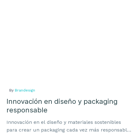
packaging
responsable
By
Brandesign
Innovación en diseño y packaging
responsable
Innovación en el diseño y materiales sostenibles
para crear un packaging cada vez más responsable,
rentable y alineado con la marca.