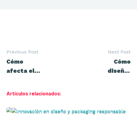
Previous Post
Next Post
Navegación
Cómo
Cómo
de
entradas
afecta el
diseñar
packaging
marcas
a la compra
premium
Artículos relacionados:
retail
sin subir
precios
Innovación
en
diseño
y