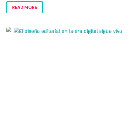
READ MORE
El
diseño
editorial
en
la
era
digital
sigue
vivo