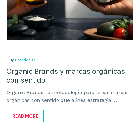
BRANDING
Estrategia de Marca
Identidad Corporativa
Identidad Verbal
Naming y Nomenclatura
By
Brandesign
Organic Brands y marcas orgánicas
Diseño de Logotipos
con sentido
Auditoría de Marca
Organic Brands: la metodología para crear marcas
Manual de Identidad Corporativa
orgánicas con sentido que alinea estrategia,
identidad y negocio para crecer con coherencia.
READ MORE
DISEÑO GRÁFICO