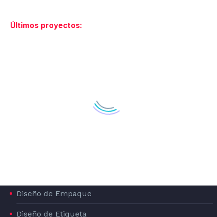
Diseño Gráfico
Últimos proyectos:
Diseño Editorial
Carteles Publicitarios
Campañas Creativas
Diseño de Stands para Ferias
Diseño de Infografías
PACKAGING
Diseño de Empaque
Diseño de Etiqueta