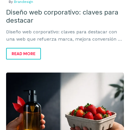
By
Brandesign
Diseño web corporativo: claves para
destacar
Diseño web corporativo: claves para destacar con
una web que refuerza marca, mejora conversión y
transmite valor real al negocio.
READ MORE
Organic
Brands
y
marcas
orgánicas
con
sentido