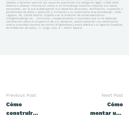
cederán a terceros salvo en los casos en que exista una obligación legal. Usted tiene
derecho a obtener información sobre si en Brandesign estamos tratando sus datos
personales, por lo que puede ejercer sus derechos de acceso, rectificación, supresión y
portabilidad de datos y oposición y limitación a su tratamiento ante Brandesign: Calle
Lagasca, 95, 28006 Madrid, España o en la dirección de correo electrónico
info@brandesign.es, . Asimismo, y especialmente si considera que no ha obtenido
satisfacción plena en el ejercicio de sus derechos, podrá presentar una reclamación
ante la autoridad nacional de control dirigiéndose a estos efectos a la Agencia Española
de Protección de Datos, C/ Jorge Juan, 6 – 28001 Madrid.
Previous Post
Next Post
Navegación
Cómo
Cómo
de
entradas
construir
montar una
una marca
campaña