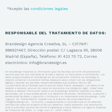
*Acepto las
condiciones legales
RESPONSABLE DEL TRATAMIENTO DE DATOS:
Brandesign Agencia Creativa, SL – CIF/NIF:
B86921467, Dirección postal: C/ Lagasca 95, 28006
Madrid (España), Teléfono: 91 423 70 72, Correo
electrónico: info@brandesign.es
En Brandesign tratamos la información que nos facilitas con el fin de prestarte el
servicio que nos has solicitado en la web y realizar su facturación o contratación. Los
datos proporcionados en brandesign.es se conservarán mientras se mantenga la
relación comercial o durante el tiempo necesario para cumplir con las obligaciones
legales y atender las posibles responsabilidades que pudieran derivar del
cumplimiento de la finalidad para la que los datos fueron recabados. Los datos no se
cederán a terceros salvo en los casos en que exista una obligación legal. Usted tiene
derecho a obtener información sobre si en Brandesign estamos tratando sus datos
personales, por lo que puede ejercer sus derechos de acceso, rectificación, supresión y
portabilidad de datos y oposición y limitación a su tratamiento ante Brandesign: Calle
Lagasca, 95, 28006 Madrid, España o en la dirección de correo electrónico
info@brandesign.es, . Asimismo, y especialmente si considera que no ha obtenido
satisfacción plena en el ejercicio de sus derechos, podrá presentar una reclamación
ante la autoridad nacional de control dirigiéndose a estos efectos a la Agencia Española
de Protección de Datos, C/ Jorge Juan, 6 – 28001 Madrid.