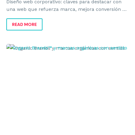
Diseño web corporativo: claves para destacar con
una web que refuerza marca, mejora conversión y
transmite valor real al negocio.
READ MORE
Organic
Brands
y
marcas
orgánicas
con
sentido