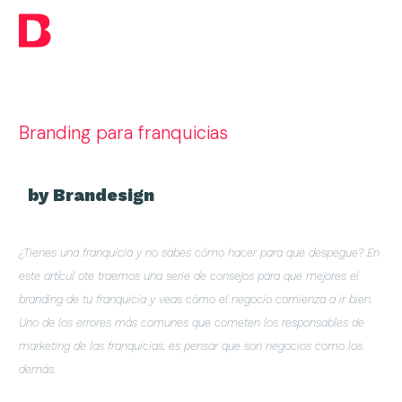
Branding para franquicias
by Brandesign
¿Tienes una franquicia y no sabes cómo hacer para que despegue? En
este artícul ote traemos una serie de consejos para que mejores el
branding de tu franquicia y veas cómo el negocio comienza a ir bien.
Uno de los errores más comunes que cometen los responsables de
marketing de las franquicias, es pensar que son negocios como los
demás.