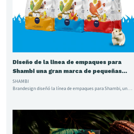
Diseño de la linea de empaques para
Shambi una gran marca de pequeñas
mascotas
SHAMBI
Brandesign diseñó la línea de empaques para Shambi, una
marca líder en productos para pequeñas mascotas. Un
diseño de packaging innovador y atractivo que destaca en el
mercado pet food, resaltando la esencia de la marca.