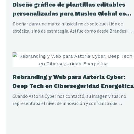
Diseño gráfico de plantillas editables
personalizadas para Musica Global con
ritmo propio
Diseñar para una marca musical no es solo cuestión de
estética, sino de estrategia. Así fue como desde Brandesign
desarrollamos un sistema gráfico adaptable en Canva para
mejorar la presencia digital de Música Global y facilitar la
gestión de su contenido.
Rebranding y Web para Astoria Cyber:
Deep Tech en Ciberseguridad Energética
Cuando Astoria Cyber nos contactó, su imagen visual no
representaba el nivel de innovación y confianza que
ofrecían a sus clientes del sector energético. En Brandesign
rediseñamos su marca, construimos su web desde cero y
preparamos una estrategia SEO para convertirlos en
referente global.