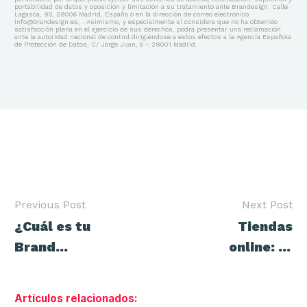
portabilidad de datos y oposición y limitación a su tratamiento ante Brandesign: Calle
Lagasca, 95, 28006 Madrid, España o en la dirección de correo electrónico
info@brandesign.es, . Asimismo, y especialmente si considera que no ha obtenido
satisfacción plena en el ejercicio de sus derechos, podrá presentar una reclamación
ante la autoridad nacional de control dirigiéndose a estos efectos a la Agencia Española
de Protección de Datos, C/ Jorge Juan, 6 – 28001 Madrid.
Previous Post
Next Post
Navegación
¿Cuál es tu
Tiendas
de
entradas
Brand
online: 12
Equity?
errores a
evitar
Artículos relacionados: