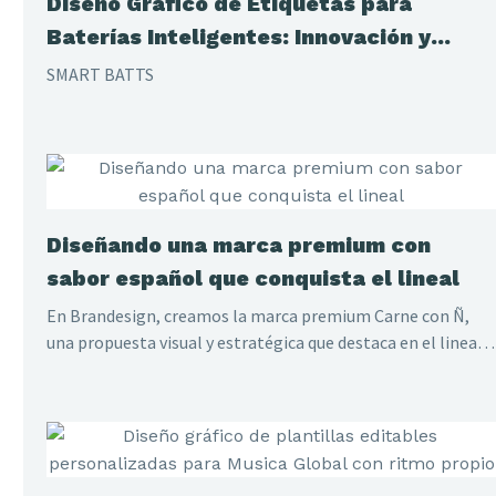
Diseño Gráfico de Etiquetas para
Baterías Inteligentes: Innovación y
Estilo
SMART BATTS
Diseñando una marca premium con
sabor español que conquista el lineal
En Brandesign, creamos la marca premium Carne con Ñ,
una propuesta visual y estratégica que destaca en el lineal
de supermercados. Con un diseño que resalta la calidad y
autenticidad de la carne española, ayudamos a posicionar
esta marca como líder en el sector de productos gourmet.