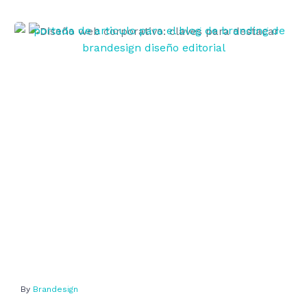
Diseño
web
corporativo:
claves
para
destacar
By
Brandesign