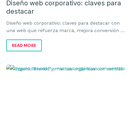
Diseño web corporativo: claves para
destacar
Diseño web corporativo: claves para destacar con
una web que refuerza marca, mejora conversión y
transmite valor real al negocio.
READ MORE
Organic
Brands
y
marcas
orgánicas
con
sentido