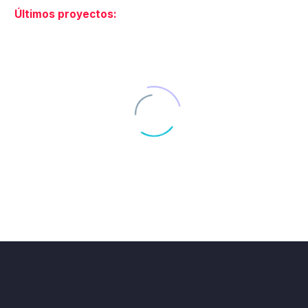
Últimos proyectos:
DISEÑO GRAFICO DE LA LÍNEA DE PRODUCTOS DE PIENSO PARA PERROS DOG#1
DOG#1