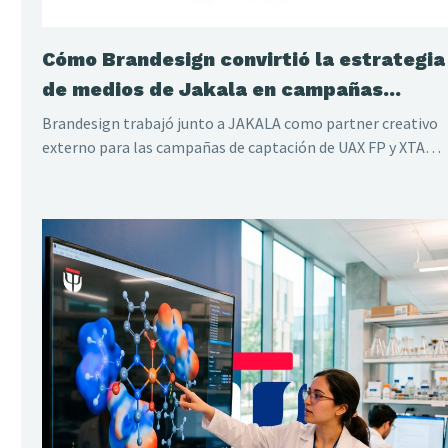
Cómo Brandesign convirtió la estrategia
de medios de Jakala en campañas
creativas multicanal
Brandesign trabajó junto a JAKALA como partner creativo
externo para las campañas de captación de UAX FP y XTART
FP, desarrollando líneas creativas, piezas de paid media,
programática, social ads y soportes offline para múltiples
titulaciones, sedes y modalidades de Formación
Profesional.