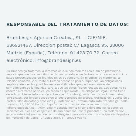
RESPONSABLE DEL TRATAMIENTO DE DATOS:
Brandesign Agencia Creativa, SL – CIF/NIF:
B86921467, Dirección postal: C/ Lagasca 95, 28006
Madrid (España), Teléfono: 91 423 70 72, Correo
electrónico: info@brandesign.es
En Brandesign tratamos la información que nos facilitas con el fin de prestarte el
servicio que nos has solicitado en la web y realizar su facturación o contratación. Los
datos proporcionados en brandesign.es se conservarán mientras se mantenga la
relación comercial o durante el tiempo necesario para cumplir con las obligaciones
legales y atender las posibles responsabilidades que pudieran derivar del
cumplimiento de la finalidad para la que los datos fueron recabados. Los datos no se
cederán a terceros salvo en los casos en que exista una obligación legal. Usted tiene
derecho a obtener información sobre si en Brandesign estamos tratando sus datos
personales, por lo que puede ejercer sus derechos de acceso, rectificación, supresión y
portabilidad de datos y oposición y limitación a su tratamiento ante Brandesign: Calle
Lagasca, 95, 28006 Madrid, España o en la dirección de correo electrónico
info@brandesign.es, . Asimismo, y especialmente si considera que no ha obtenido
satisfacción plena en el ejercicio de sus derechos, podrá presentar una reclamación
ante la autoridad nacional de control dirigiéndose a estos efectos a la Agencia Española
de Protección de Datos, C/ Jorge Juan, 6 – 28001 Madrid.