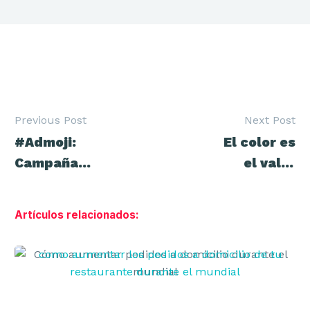
Previous Post
Next Post
Navegación
#Admoji:
El color es
de
entradas
Campaña
el valor
«Like A
visual más
Girl» de
importante
Artículos relacionados:
Always
de tu
estrategia
Cómo
Branding
aumentar
pedidos
a