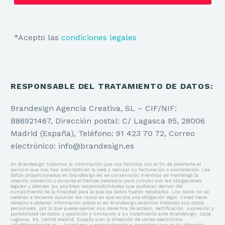
*Acepto las
condiciones legales
RESPONSABLE DEL TRATAMIENTO DE DATOS:
Brandesign Agencia Creativa, SL – CIF/NIF:
B86921467, Dirección postal: C/ Lagasca 95, 28006
Madrid (España), Teléfono: 91 423 70 72, Correo
electrónico: info@brandesign.es
En Brandesign tratamos la información que nos facilitas con el fin de prestarte el
servicio que nos has solicitado en la web y realizar su facturación o contratación. Los
datos proporcionados en brandesign.es se conservarán mientras se mantenga la
relación comercial o durante el tiempo necesario para cumplir con las obligaciones
legales y atender las posibles responsabilidades que pudieran derivar del
cumplimiento de la finalidad para la que los datos fueron recabados. Los datos no se
cederán a terceros salvo en los casos en que exista una obligación legal. Usted tiene
derecho a obtener información sobre si en Brandesign estamos tratando sus datos
personales, por lo que puede ejercer sus derechos de acceso, rectificación, supresión y
portabilidad de datos y oposición y limitación a su tratamiento ante Brandesign: Calle
Lagasca, 95, 28006 Madrid, España o en la dirección de correo electrónico
info@brandesign.es, . Asimismo, y especialmente si considera que no ha obtenido