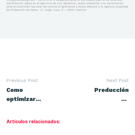
satisfacción plena en el ejercicio de sus derechos, podrá presentar una reclamación
ante la autoridad nacional de control dirigiéndose a estos efectos a la Agencia Española
de Protección de Datos, C/ Jorge Juan, 6 – 28001 Madrid.
Previous Post
Next Post
Navegación
Como
Producción
de
entradas
optimizar
de
mi landing
contenidos
page
creativos
Artículos relacionados:
para tu