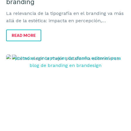
branding
La relevancia de la tipografía en el branding va más
allá de la estética: impacta en percepción,
coherencia, recuerdo y ventas.
READ MORE
Cómo
elegir
la
mejor
plataforma
ecommerce