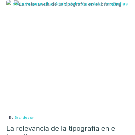
marca en
La
redes
relevancia
sociales
de
la
tipografía
en
el
branding
By
Brandesign
La relevancia de la tipografía en el