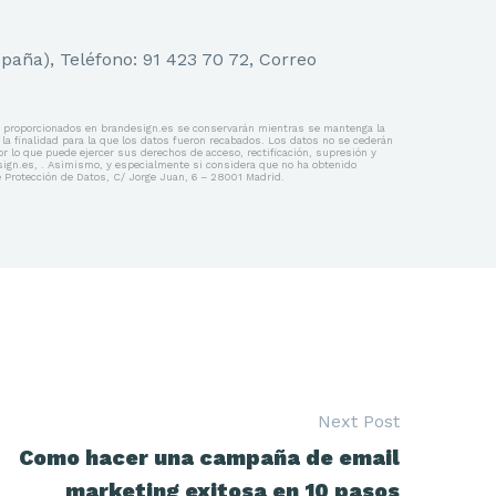
paña), Teléfono: 91 423 70 72, Correo
atos proporcionados en brandesign.es se conservarán mientras se mantenga la
la finalidad para la que los datos fueron recabados. Los datos no se cederán
r lo que puede ejercer sus derechos de acceso, rectificación, supresión y
esign.es, . Asimismo, y especialmente si considera que no ha obtenido
de Protección de Datos, C/ Jorge Juan, 6 – 28001 Madrid.
Next Post
Como hacer una campaña de email
marketing exitosa en 10 pasos