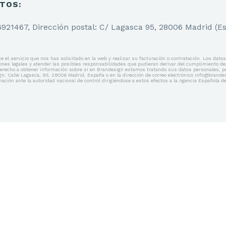
TOS:
921467, Dirección postal: C/ Lagasca 95, 28006 Madrid (Es
te el servicio que nos has solicitado en la web y realizar su facturación o contratación. Los d
iones legales y atender las posibles responsabilidades que pudieran derivar del cumplimiento de 
e derecho a obtener información sobre si en Brandesign estamos tratando sus datos personales, po
ign: Calle Lagasca, 95, 28006 Madrid, España o en la dirección de correo electrónico info@brand
mación ante la autoridad nacional de control dirigiéndose a estos efectos a la Agencia Española 