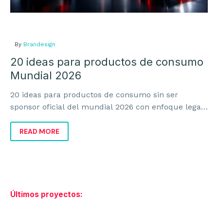
Identidad Corporativa
Identidad Verbal
Naming y Nomenclatura
By
Brandesign
20 ideas para productos de consumo
Diseño de Logotipos
Mundial 2026
Auditoría de Marca
20 ideas para productos de consumo sin ser
Manual de Identidad Corporativa
sponsor oficial del mundial 2026 con enfoque legal,
creativo y comercial para vender más sin invadir.
READ MORE
DISEÑO GRÁFICO
Diseño Gráfico
Últimos proyectos:
Diseño Editorial