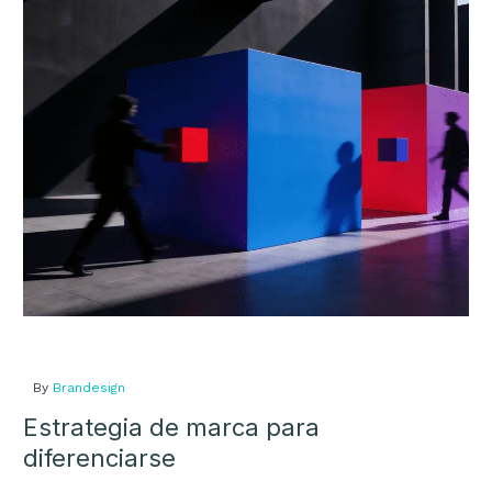
de
marca
para
diferenciarse
By
Brandesign
Estrategia de marca para
diferenciarse