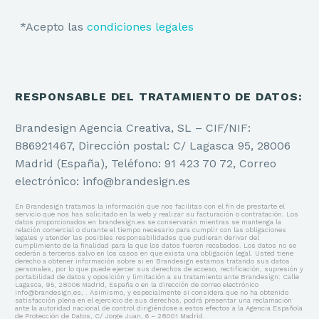
*Acepto las
condiciones legales
RESPONSABLE DEL TRATAMIENTO DE DATOS:
Brandesign Agencia Creativa, SL – CIF/NIF:
B86921467, Dirección postal: C/ Lagasca 95, 28006
Madrid (España), Teléfono: 91 423 70 72, Correo
electrónico: info@brandesign.es
En Brandesign tratamos la información que nos facilitas con el fin de prestarte el
servicio que nos has solicitado en la web y realizar su facturación o contratación. Los
datos proporcionados en brandesign.es se conservarán mientras se mantenga la
relación comercial o durante el tiempo necesario para cumplir con las obligaciones
legales y atender las posibles responsabilidades que pudieran derivar del
cumplimiento de la finalidad para la que los datos fueron recabados. Los datos no se
cederán a terceros salvo en los casos en que exista una obligación legal. Usted tiene
derecho a obtener información sobre si en Brandesign estamos tratando sus datos
personales, por lo que puede ejercer sus derechos de acceso, rectificación, supresión y
portabilidad de datos y oposición y limitación a su tratamiento ante Brandesign: Calle
Lagasca, 95, 28006 Madrid, España o en la dirección de correo electrónico
info@brandesign.es, . Asimismo, y especialmente si considera que no ha obtenido
satisfacción plena en el ejercicio de sus derechos, podrá presentar una reclamación
ante la autoridad nacional de control dirigiéndose a estos efectos a la Agencia Española
de Protección de Datos, C/ Jorge Juan, 6 – 28001 Madrid.