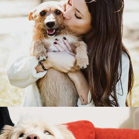
BRANDING
Estrategia de Marca
Identidad Corporativa
Identidad Verbal
Naming y Nomenclatura
Diseño de Logotipos
Auditoría de Marca