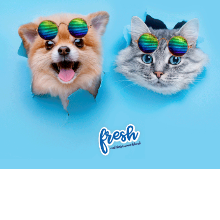
Teléfono:
914237072
Email:
info@brandesign.es
El Branding te identifica, el diseño te diferencia,
juntos es la fórmula para conectar. Permítenos
elevar el valor de tu marca con nuestra
metodología y creatividad.
EN EL TOP DE LAS AGENCIAS EN
MADRID