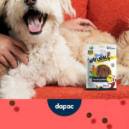
Manual de Identidad Corporativa
DISEÑO GRÁFICO
Diseño Gráfico
Diseño Editorial
Carteles Publicitarios
Campañas Creativas
Diseño de Stands para Ferias
Diseño de Infografías