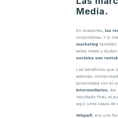
Las marc
Media.
En ocasiones,
las re
corporativas. Y lo m
marketing
también g
estas redes y dudan
sociales son rentab
Los beneficios que 
además, comprobados
proximidad con el us
intermediarios
, da
resultado final, el 
aquí unos casos de é
Wispa®
, era una f