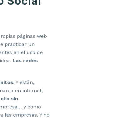
 Social
propias páginas web
de practicar un
entes en el uso de
 idea.
Las redes
initos
. Y están,
arca en internet,
cto sin
a empresa… y como
ra las empresas. Y he