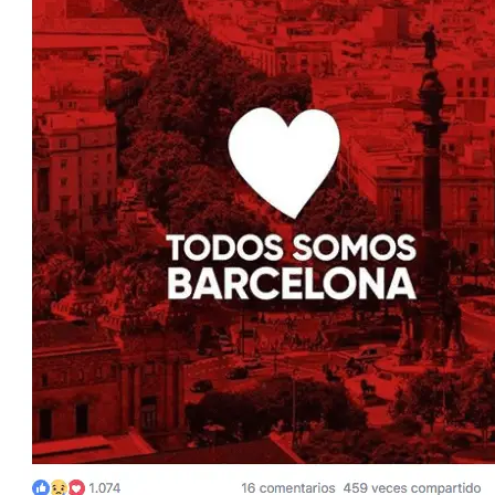
MARKETING
Marketing
Email marketing
Tiendas Online
Posicionamiento SEO y GEO
Go to Market
Teléfono:
914237072
Email:
info@brandesign.es