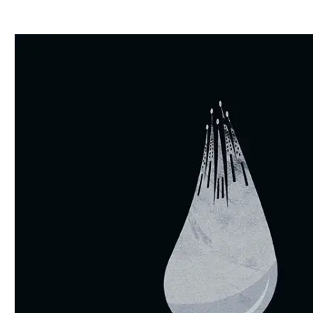
DISEÑO GRÁFICO
Diseño Gráfico
Diseño Editorial
Carteles Publicitarios
Campañas Creativas
Diseño de Stands para Ferias
Diseño de Infografías
PACKAGING
Diseño de Empaque