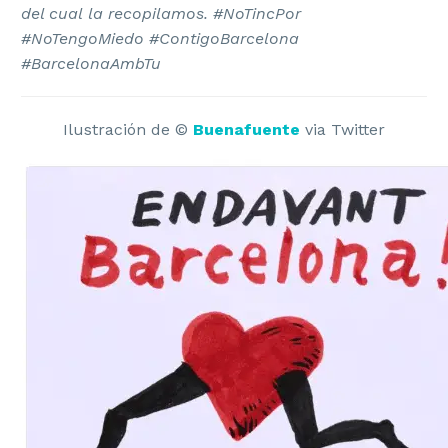
del cual la recopilamos. #NoTincPor
#NoTengoMiedo #ContigoBarcelona
#BarcelonaAmbTu
Ilustración de ©
Buenafuente
via Twitter