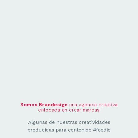
MARKETING
Marketing
Email marketing
Tiendas Online
Posicionamiento SEO y GEO
Go to Market
Somos Brandesign
una agencia creativa
enfocada en crear marcas
Algunas de nuestras creatividades
producidas para contenido #foodie
Teléfono:
914237072