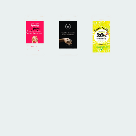
Email:
info@brandesign.es
El Branding te identifica, el diseño te diferencia,
juntos es la fórmula para conectar. Permítenos
elevar el valor de tu marca con nuestra
metodología y creatividad.
EN EL TOP DE LAS AGENCIAS EN
MADRID
Especialistas en Branding
y
Diseño Gráfico