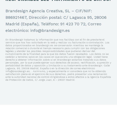
Brandesign Agencia Creativa, SL – CIF/NIF:
B86921467, Dirección postal: C/ Lagasca 95, 28006
Madrid (España), Teléfono: 91 423 70 72, Correo
electrónico: info@brandesign.es
En Brandesign tratamos la información que nos facilitas con el fin de prestarte el
servicio que nos has solicitado en la web y realizar su facturación o contratación. Los
datos proporcionados en brandesign.es se conservarán mientras se mantenga la
relación comercial o durante el tiempo necesario para cumplir con las obligaciones
legales y atender las posibles responsabilidades que pudieran derivar del
cumplimiento de la finalidad para la que los datos fueron recabados. Los datos no se
cederán a terceros salvo en los casos en que exista una obligación legal. Usted tiene
derecho a obtener información sobre si en Brandesign estamos tratando sus datos
personales, por lo que puede ejercer sus derechos de acceso, rectificación, supresión y
portabilidad de datos y oposición y limitación a su tratamiento ante Brandesign: Calle
Lagasca, 95, 28006 Madrid, España o en la dirección de correo electrónico
info@brandesign.es, . Asimismo, y especialmente si considera que no ha obtenido
satisfacción plena en el ejercicio de sus derechos, podrá presentar una reclamación
ante la autoridad nacional de control dirigiéndose a estos efectos a la Agencia Española
de Protección de Datos, C/ Jorge Juan, 6 – 28001 Madrid.