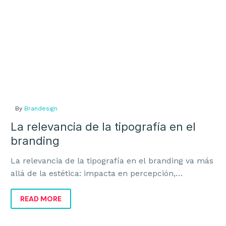
branding
By
Brandesign
La relevancia de la tipografía en el
branding
La relevancia de la tipografía en el branding va más
allá de la estética: impacta en percepción,
coherencia, recuerdo y ventas.
READ MORE