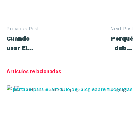
Previous Post
Next Post
Navegación
Cuando
Porqué
de
entradas
usar El
debes
personaje
hacer
de Marca
cobranding
Artículos relacionados:
sí o sí
La
relevancia
de
la
tipografía
en
el