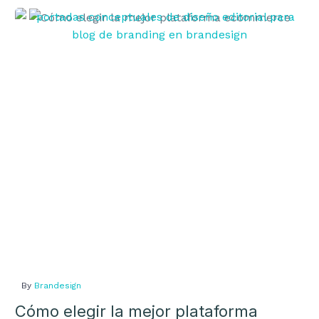
Cómo
elegir
la
mejor
plataforma
ecommerce
By
Brandesign
Cómo elegir la mejor plataforma