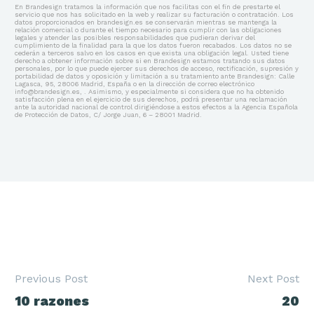
En Brandesign tratamos la información que nos facilitas con el fin de prestarte el
servicio que nos has solicitado en la web y realizar su facturación o contratación. Los
datos proporcionados en brandesign.es se conservarán mientras se mantenga la
relación comercial o durante el tiempo necesario para cumplir con las obligaciones
legales y atender las posibles responsabilidades que pudieran derivar del
cumplimiento de la finalidad para la que los datos fueron recabados. Los datos no se
cederán a terceros salvo en los casos en que exista una obligación legal. Usted tiene
derecho a obtener información sobre si en Brandesign estamos tratando sus datos
personales, por lo que puede ejercer sus derechos de acceso, rectificación, supresión y
portabilidad de datos y oposición y limitación a su tratamiento ante Brandesign: Calle
Lagasca, 95, 28006 Madrid, España o en la dirección de correo electrónico
info@brandesign.es, . Asimismo, y especialmente si considera que no ha obtenido
satisfacción plena en el ejercicio de sus derechos, podrá presentar una reclamación
ante la autoridad nacional de control dirigiéndose a estos efectos a la Agencia Española
de Protección de Datos, C/ Jorge Juan, 6 – 28001 Madrid.
Previous Post
Next Post
Navegación
10 razones
20
de
entradas