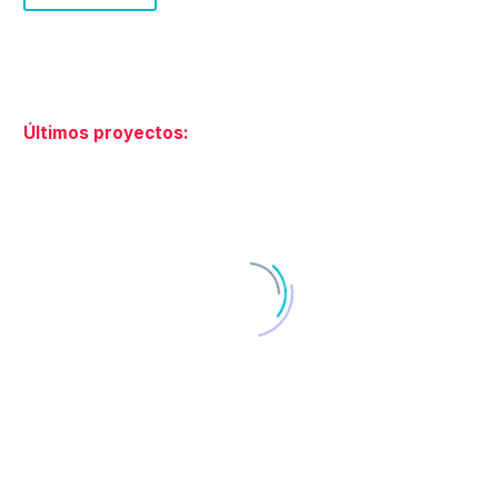
DISEÑO GRÁFICO
Diseño Gráfico
Últimos proyectos:
Diseño Editorial
Carteles Publicitarios
Campañas Creativas
Diseño de Stands para Ferias
Diseño de Infografías
PACKAGING