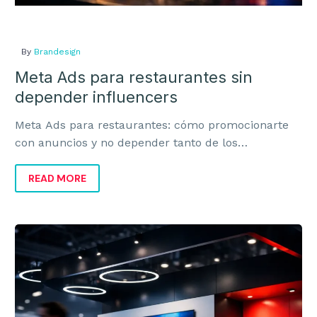
By
Brandesign
Meta Ads para restaurantes sin
depender influencers
Meta Ads para restaurantes: cómo promocionarte
con anuncios y no depender tanto de los
influencers para vender más y captar clientes.
READ MORE
Cómo
mejorar
la
visibilidad
de