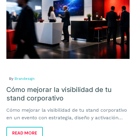
tu
stand
corporativo
BRANDING
Estrategia de Marca
Identidad Corporativa
Identidad Verbal
Naming y Nomenclatura
By
Brandesign
Cómo mejorar la visibilidad de tu
Diseño de Logotipos
stand corporativo
Auditoría de Marca
Cómo mejorar la visibilidad de tu stand corporativo
Manual de Identidad Corporativa
en un evento con estrategia, diseño y activación
para atraer más visitas y negocio.
READ MORE