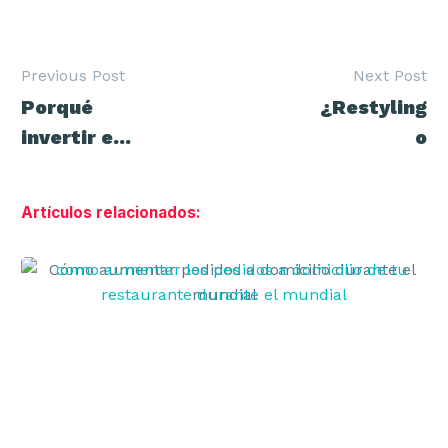
Previous Post
Next Post
Navegación
Porqué
¿Restyling
de
entradas
invertir en
o
el employer
Rebranding?
Branding
Artículos relacionados:
Cómo
aumentar
pedidos
a
domicilio
durante
el
mundial