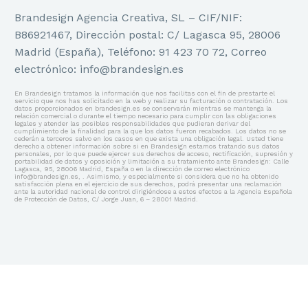
Brandesign Agencia Creativa, SL – CIF/NIF:
B86921467, Dirección postal: C/ Lagasca 95, 28006
Madrid (España), Teléfono: 91 423 70 72, Correo
electrónico: info@brandesign.es
En Brandesign tratamos la información que nos facilitas con el fin de prestarte el
servicio que nos has solicitado en la web y realizar su facturación o contratación. Los
datos proporcionados en brandesign.es se conservarán mientras se mantenga la
relación comercial o durante el tiempo necesario para cumplir con las obligaciones
legales y atender las posibles responsabilidades que pudieran derivar del
cumplimiento de la finalidad para la que los datos fueron recabados. Los datos no se
cederán a terceros salvo en los casos en que exista una obligación legal. Usted tiene
derecho a obtener información sobre si en Brandesign estamos tratando sus datos
personales, por lo que puede ejercer sus derechos de acceso, rectificación, supresión y
portabilidad de datos y oposición y limitación a su tratamiento ante Brandesign: Calle
Lagasca, 95, 28006 Madrid, España o en la dirección de correo electrónico
info@brandesign.es, . Asimismo, y especialmente si considera que no ha obtenido
satisfacción plena en el ejercicio de sus derechos, podrá presentar una reclamación
ante la autoridad nacional de control dirigiéndose a estos efectos a la Agencia Española
de Protección de Datos, C/ Jorge Juan, 6 – 28001 Madrid.