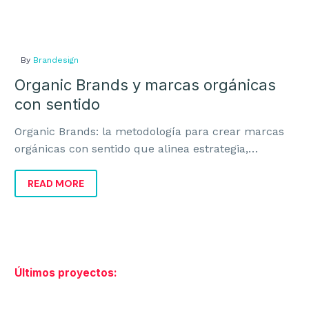
Posicionamiento SEO y GEO
Go to Market
By
Brandesign
Organic Brands y marcas orgánicas
con sentido
Organic Brands: la metodología para crear marcas
Teléfono:
914237072
orgánicas con sentido que alinea estrategia,
Email:
info@brandesign.es
identidad y negocio para crecer con coherencia.
READ MORE
El Branding te identifica, el diseño te diferencia,
juntos es la fórmula para conectar. Permítenos
elevar el valor de tu marca con nuestra
metodología y creatividad.
Últimos proyectos: