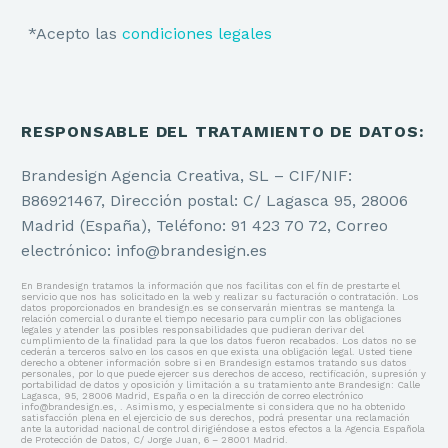
*Acepto las
condiciones legales
RESPONSABLE DEL TRATAMIENTO DE DATOS:
Brandesign Agencia Creativa, SL – CIF/NIF:
B86921467, Dirección postal: C/ Lagasca 95, 28006
Madrid (España), Teléfono: 91 423 70 72, Correo
BRANDING
electrónico: info@brandesign.es
En Brandesign tratamos la información que nos facilitas con el fin de prestarte el
servicio que nos has solicitado en la web y realizar su facturación o contratación. Los
datos proporcionados en brandesign.es se conservarán mientras se mantenga la
Estrategia de Marca
relación comercial o durante el tiempo necesario para cumplir con las obligaciones
legales y atender las posibles responsabilidades que pudieran derivar del
cumplimiento de la finalidad para la que los datos fueron recabados. Los datos no se
Identidad Corporativa
cederán a terceros salvo en los casos en que exista una obligación legal. Usted tiene
derecho a obtener información sobre si en Brandesign estamos tratando sus datos
personales, por lo que puede ejercer sus derechos de acceso, rectificación, supresión y
portabilidad de datos y oposición y limitación a su tratamiento ante Brandesign: Calle
Identidad Verbal
Lagasca, 95, 28006 Madrid, España o en la dirección de correo electrónico
info@brandesign.es, . Asimismo, y especialmente si considera que no ha obtenido
satisfacción plena en el ejercicio de sus derechos, podrá presentar una reclamación
ante la autoridad nacional de control dirigiéndose a estos efectos a la Agencia Española
Naming y Nomenclatura
de Protección de Datos, C/ Jorge Juan, 6 – 28001 Madrid.