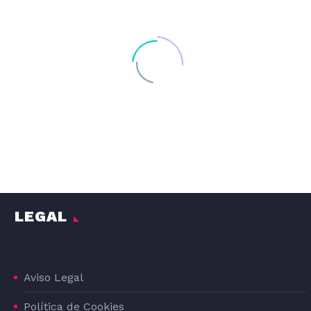
EN EL TOP DE LAS AGENCIAS EN
MADRID
Especialistas en Branding
y
Diseño Gráfico
DISEÑO GRAFICO DE LA LÍNEA DE PRODUCTOS DE PIENSO PARA PERROS DOG#1
DOG#1
LEGAL
Aviso Legal
Política de Cookies