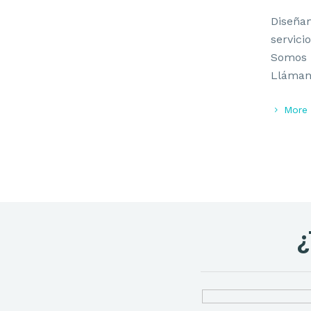
Diseña
servici
Somos u
Llámano
More 
¿