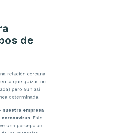
ra
pos de
na relación cercana
 en la que quizás no
ada) pero aún así
ínea determinada.
de nuestra empresa
l coronavirus
. Esto
leve una percepción