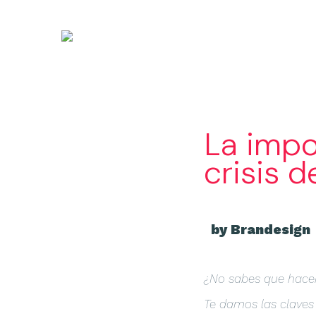
La impo
crisis d
by Brandesign
¿No sabes que hacer
Te damos las claves 