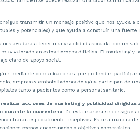
s actos. También se puede realizar una labor comunicativ
onsigue transmitir un mensaje positivo que nos ayuda a 
ctuales y potenciales) y que ayuda a construir una fuerte
s nos ayudará a tener una visibilidad asociada con un valo
 muy valorado en estos tiempos difíciles. El marketing y 
aje claro de apoyo social.
guir mediante comunicaciones que pretendan participar 
mplo, empresas embotelladoras de agua participan de una 
pitales tanto a pacientes como a personal sanitario.
realizar acciones de marketing y publicidad dirigidas a
 durante la cuarentena
. De esta manera se consigue a
e encontrarán especialmente receptivos. Es una manera de 
caciones menos encaminadas a objetivos comerciales.