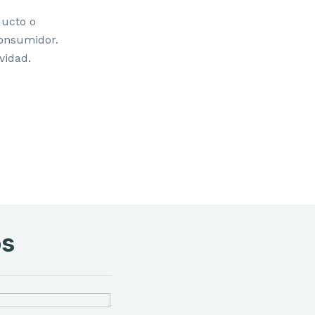
ducto o
consumidor.
vidad.
os