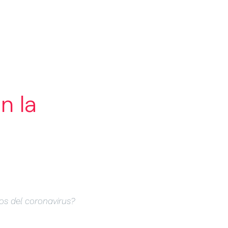
OLIO
BLOG
LAB
CONTACTO
n la
os del coronavirus?