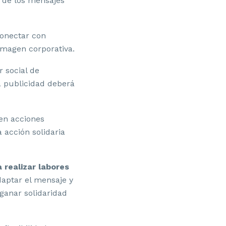
a de los mensajes
conectar con
 imagen corporativa.
r social de
la publicidad deberá
en acciones
acción solidaria
 realizar labores
daptar el mensaje y
ganar solidaridad