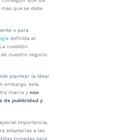
 conseguir que los
o más que se debe
iente o para
egia
definida el
 La cuestión
 de nuestro negocio
de plantear la idear
in embargo, esta
stra marca y
nos
s de publicidad y
special importancia.
ra adaptarlas a las
edidas tomadas para