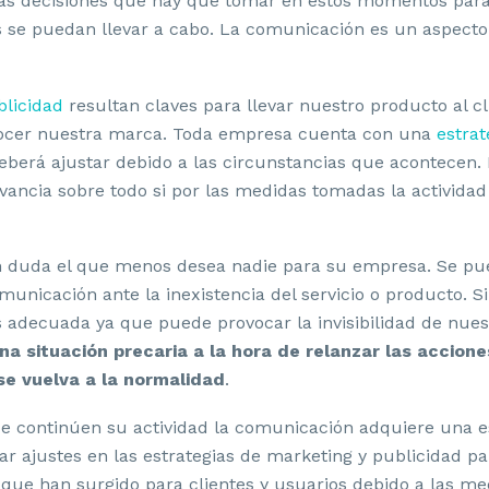
as decisiones que hay que tomar en estos momentos para
s se puedan llevar a cabo. La comunicación es un aspect
blicidad
resultan claves para llevar nuestro producto al cl
nocer nuestra marca. Toda empresa cuenta con una
estrat
eberá ajustar debido a las circunstancias que acontecen.
vancia sobre todo si por las medidas tomadas la actividad
in duda el que menos desea nadie para su empresa. Se pue
municación ante la inexistencia del servicio o producto. S
 adecuada ya que puede provocar la invisibilidad de nue
a situación precaria a la hora de relanzar las accione
e vuelva a la normalidad
.
ue continúen su actividad la comunicación adquiere una e
ar ajustes en las estrategias de marketing y publicidad pa
que han surgido para clientes y usuarios debido a las m