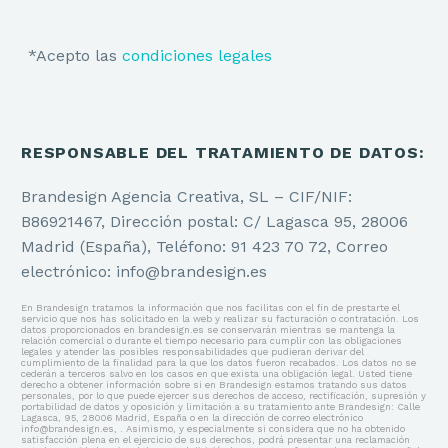
*Acepto las
condiciones legales
BRANDING
Estrategia de Marca
RESPONSABLE DEL TRATAMIENTO DE DATOS:
Identidad Corporativa
Brandesign Agencia Creativa, SL – CIF/NIF:
B86921467, Dirección postal: C/ Lagasca 95, 28006
Identidad Verbal
Madrid (España), Teléfono: 91 423 70 72, Correo
electrónico: info@brandesign.es
Naming y Nomenclatura
En Brandesign tratamos la información que nos facilitas con el fin de prestarte el
Diseño de Logotipos
servicio que nos has solicitado en la web y realizar su facturación o contratación. Los
datos proporcionados en brandesign.es se conservarán mientras se mantenga la
relación comercial o durante el tiempo necesario para cumplir con las obligaciones
legales y atender las posibles responsabilidades que pudieran derivar del
Auditoría de Marca
cumplimiento de la finalidad para la que los datos fueron recabados. Los datos no se
cederán a terceros salvo en los casos en que exista una obligación legal. Usted tiene
derecho a obtener información sobre si en Brandesign estamos tratando sus datos
personales, por lo que puede ejercer sus derechos de acceso, rectificación, supresión y
Manual de Identidad Corporativa
portabilidad de datos y oposición y limitación a su tratamiento ante Brandesign: Calle
Lagasca, 95, 28006 Madrid, España o en la dirección de correo electrónico
info@brandesign.es, . Asimismo, y especialmente si considera que no ha obtenido
satisfacción plena en el ejercicio de sus derechos, podrá presentar una reclamación