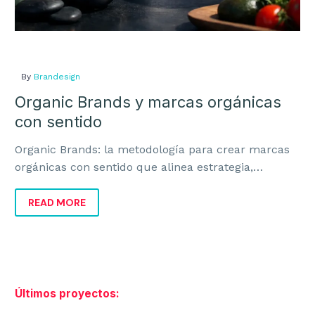
Teléfono:
914237072
Email:
info@brandesign.es
El Branding te identifica, el diseño te diferencia,
By
Brandesign
juntos es la fórmula para conectar. Permítenos
Organic Brands y marcas orgánicas
elevar el valor de tu marca con nuestra
metodología y creatividad.
con sentido
Organic Brands: la metodología para crear marcas
orgánicas con sentido que alinea estrategia,
identidad y negocio para crecer con coherencia.
READ MORE
EN EL TOP DE LAS AGENCIAS EN
MADRID
Últimos proyectos: