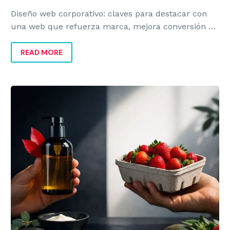
Emailings y Newsletters
Diseño web corporativo: claves para destacar con
una web que refuerza marca, mejora conversión y
transmite valor real al negocio.
READ MORE
MARKETING
Marketing
Organic
Brands
Email marketing
y
Tiendas Online
marcas
orgánicas
Posicionamiento SEO y GEO
con
sentido
Go to Market