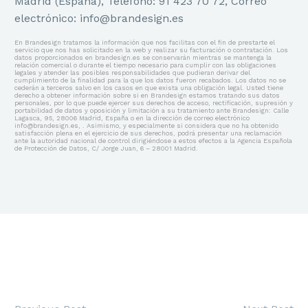
Madrid (España), Teléfono: 91 423 70 72, Correo
electrónico: info@brandesign.es
En Brandesign tratamos la información que nos facilitas con el fin de prestarte el
servicio que nos has solicitado en la web y realizar su facturación o contratación. Los
datos proporcionados en brandesign.es se conservarán mientras se mantenga la
relación comercial o durante el tiempo necesario para cumplir con las obligaciones
legales y atender las posibles responsabilidades que pudieran derivar del
cumplimiento de la finalidad para la que los datos fueron recabados. Los datos no se
cederán a terceros salvo en los casos en que exista una obligación legal. Usted tiene
derecho a obtener información sobre si en Brandesign estamos tratando sus datos
personales, por lo que puede ejercer sus derechos de acceso, rectificación, supresión y
portabilidad de datos y oposición y limitación a su tratamiento ante Brandesign: Calle
Lagasca, 95, 28006 Madrid, España o en la dirección de correo electrónico
info@brandesign.es, . Asimismo, y especialmente si considera que no ha obtenido
satisfacción plena en el ejercicio de sus derechos, podrá presentar una reclamación
ante la autoridad nacional de control dirigiéndose a estos efectos a la Agencia Española
de Protección de Datos, C/ Jorge Juan, 6 – 28001 Madrid.