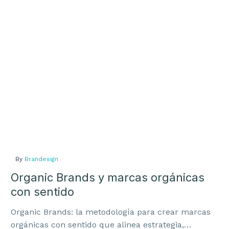
marcas
orgánicas
con
sentido
By
Brandesign
Organic Brands y marcas orgánicas
con sentido
Organic Brands: la metodología para crear marcas
orgánicas con sentido que alinea estrategia,