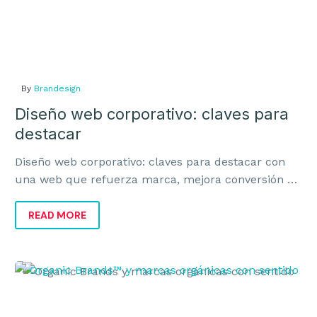
By
Brandesign
Diseño web corporativo: claves para
destacar
Diseño web corporativo: claves para destacar con
una web que refuerza marca, mejora conversión y
transmite valor real al negocio.
READ MORE
Organic
Brands
y