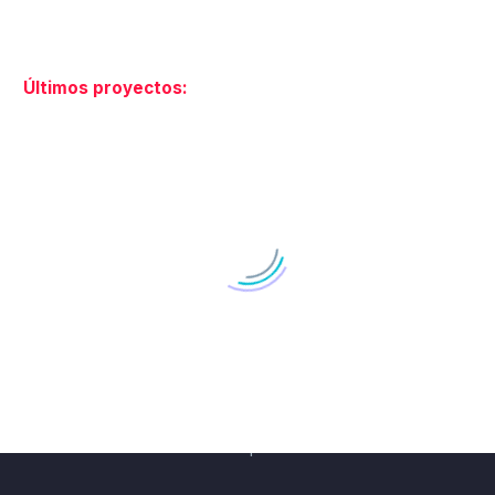
Últimos proyectos:
BRANDING
Estrategia de Marca
Identidad Corporativa
Identidad Verbal
Naming y Nomenclatura
Diseño de Logotipos
Auditoría de Marca
Manual de Identidad Corporativa