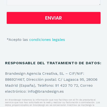
*Acepto las
condiciones legales
RESPONSABLE DEL TRATAMIENTO DE DATOS:
Brandesign Agencia Creativa, SL – CIF/NIF:
B86921467, Dirección postal: C/ Lagasca 95, 28006
Madrid (España), Teléfono: 91 423 70 72, Correo
electrónico: info@brandesign.es
En Brandesign tratamos la información que nos facilitas con el fin de prestarte el
servicio que nos has solicitado en la web y realizar su facturación o contratación. Los
datos proporcionados en brandesign.es se conservarán mientras se mantenga la