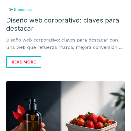
By
Brandesign
Diseño web corporativo: claves para
destacar
Diseño web corporativo: claves para destacar con
una web que refuerza marca, mejora conversión y
transmite valor real al negocio.
READ MORE
Organic
Brands
y
marcas
orgánicas
con
sentido