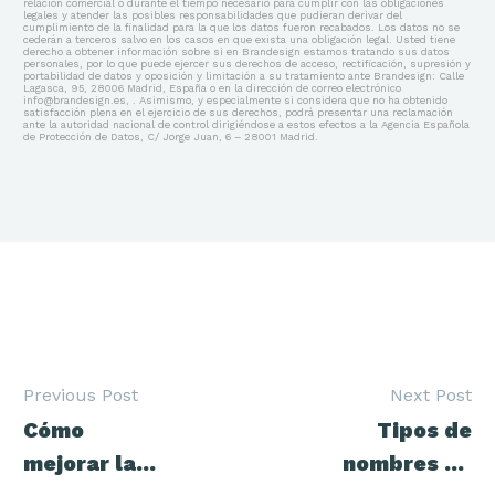
relación comercial o durante el tiempo necesario para cumplir con las obligaciones
legales y atender las posibles responsabilidades que pudieran derivar del
cumplimiento de la finalidad para la que los datos fueron recabados. Los datos no se
cederán a terceros salvo en los casos en que exista una obligación legal. Usted tiene
derecho a obtener información sobre si en Brandesign estamos tratando sus datos
personales, por lo que puede ejercer sus derechos de acceso, rectificación, supresión y
portabilidad de datos y oposición y limitación a su tratamiento ante Brandesign: Calle
Lagasca, 95, 28006 Madrid, España o en la dirección de correo electrónico
info@brandesign.es, . Asimismo, y especialmente si considera que no ha obtenido
satisfacción plena en el ejercicio de sus derechos, podrá presentar una reclamación
ante la autoridad nacional de control dirigiéndose a estos efectos a la Agencia Española
de Protección de Datos, C/ Jorge Juan, 6 – 28001 Madrid.
Previous Post
Next Post
Navegación
Cómo
Tipos de
de
entradas
mejorar la
nombres de