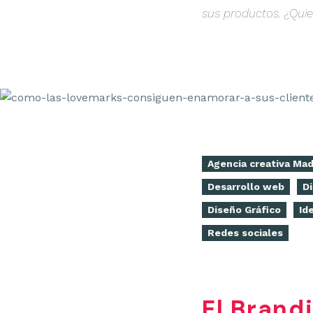
sus productos. ¿Qui
Agencia creativa Mad
Desarrollo web
D
Diseño Gráfico
Id
Redes sociales
El Brand