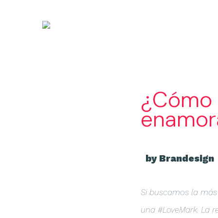
¿Cómo l
enamora
by Brandesign
Si buscamos la más 
una #LoveMark. La 