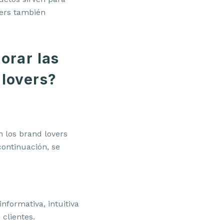
vers también
orar las
 lovers?
 los brand lovers
continuación, se
nformativa, intuitiva
clientes.