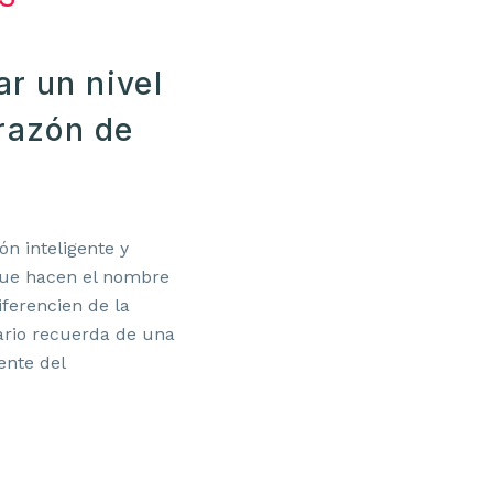
r un nivel
orazón de
ón inteligente y
que hacen el nombre
iferencien de la
ario recuerda de una
ente del