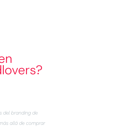
FOLIO
BLOG
LAB
CONTACTO
en
dlovers?
s del branding de
más allá de comprar