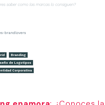
eres saber como las marcas lo consiguen?
rid
Branding
iseño de Logotipos
entidad Corporativa
ing enamora
: ¿Conoces la