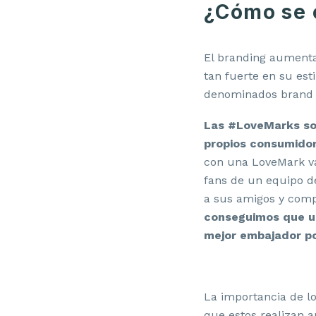
¿Cómo se
El branding aumenta
tan fuerte en su est
denominados brand 
Las #LoveMarks son
propios consumidore
con una LoveMark va
fans de un equipo d
a sus amigos y comp
conseguimos que un
mejor embajador po
La importancia de l
que estos realizan 