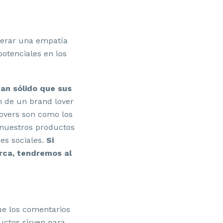
nerar una empatía
potenciales en los
an sólido que sus
n de un brand lover
overs son como los
 nuestros productos
es sociales.
Si
rca, tendremos al
ue los comentarios
ctos sirven para