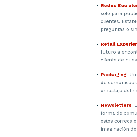
Redes Sociale
solo para publ
clientes. Estab
preguntas o si
Retail Experie
futuro a encon
cliente de nues
Packaging
.
U
de comunicació
embalaje del m
Newsletters
.
L
forma de comun
estos correos e
imaginación de