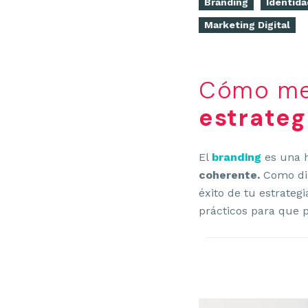
Branding
Identida
Marketing Digital
Cómo med
estrateg
El
branding
es una h
coherente.
Como dir
éxito de tu estrateg
prácticos para que 