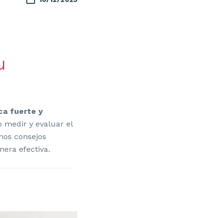
u
a fuerte y
 medir y evaluar el
unos consejos
era efectiva.