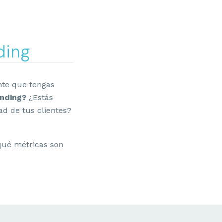
ding
te que tengas
anding?
¿Estás
ad de tus clientes?
 qué métricas son