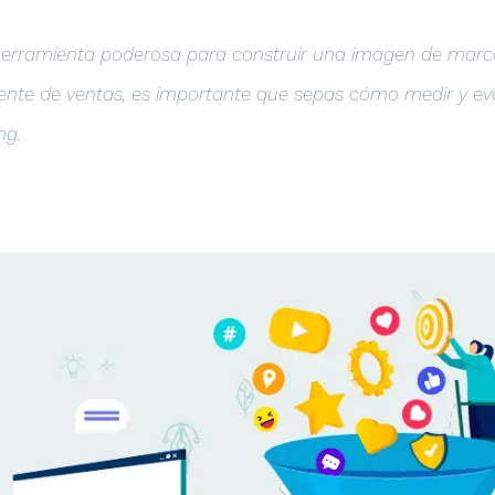
herramienta poderosa para construir una imagen de marca
ente de ventas, es importante que sepas cómo medir y eval
ng.