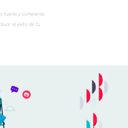
 fuerte y coherente.
uar el éxito de tu