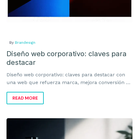
Diseño de Etiqueta
CREATIVIDAD
By
Brandesign
Diseño web corporativo: claves para
Campañas de Display
destacar
Redes Sociales
Diseño web corporativo: claves para destacar con
una web que refuerza marca, mejora conversión y
Vídeo para Redes Sociales
transmite valor real al negocio.
READ MORE
Diseño de Páginas Web
Interfaz Gráfica de Usuario
Organic
Emailings y Newsletters
Brands
y