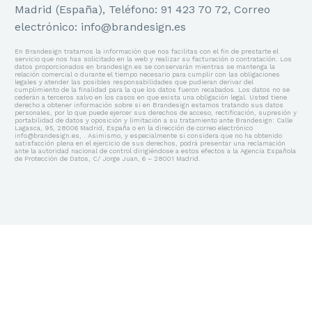
Madrid (España), Teléfono: 91 423 70 72, Correo
electrónico: info@brandesign.es
BRANDING
En Brandesign tratamos la información que nos facilitas con el fin de prestarte el
servicio que nos has solicitado en la web y realizar su facturación o contratación. Los
datos proporcionados en brandesign.es se conservarán mientras se mantenga la
Estrategia de Marca
relación comercial o durante el tiempo necesario para cumplir con las obligaciones
legales y atender las posibles responsabilidades que pudieran derivar del
cumplimiento de la finalidad para la que los datos fueron recabados. Los datos no se
cederán a terceros salvo en los casos en que exista una obligación legal. Usted tiene
Identidad Corporativa
derecho a obtener información sobre si en Brandesign estamos tratando sus datos
personales, por lo que puede ejercer sus derechos de acceso, rectificación, supresión y
portabilidad de datos y oposición y limitación a su tratamiento ante Brandesign: Calle
Lagasca, 95, 28006 Madrid, España o en la dirección de correo electrónico
Identidad Verbal
info@brandesign.es, . Asimismo, y especialmente si considera que no ha obtenido
satisfacción plena en el ejercicio de sus derechos, podrá presentar una reclamación
ante la autoridad nacional de control dirigiéndose a estos efectos a la Agencia Española
de Protección de Datos, C/ Jorge Juan, 6 – 28001 Madrid.
Naming y Nomenclatura
Diseño de Logotipos
Auditoría de Marca
Manual de Identidad Corporativa