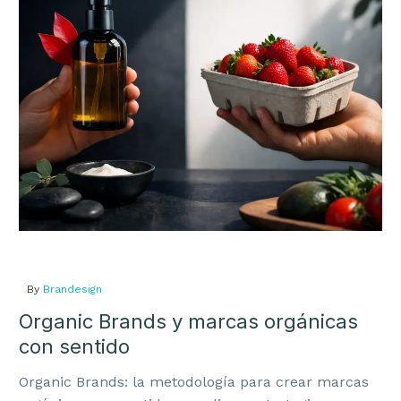
marcas
orgánicas
MARKETING
con
sentido
Marketing
Email marketing
Tiendas Online
Posicionamiento SEO y GEO
Go to Market
By
Brandesign
Organic Brands y marcas orgánicas
con sentido
Teléfono:
914237072
Organic Brands: la metodología para crear marcas
Email:
info@brandesign.es