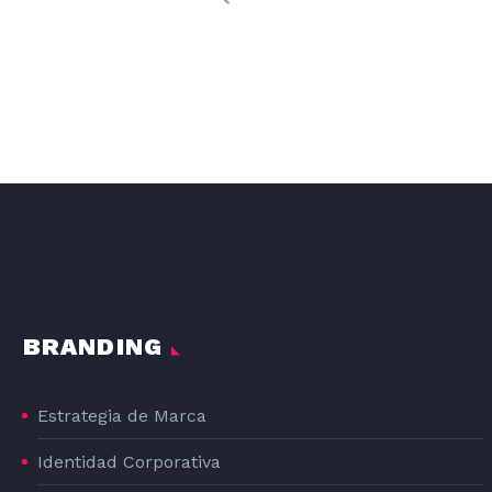
DISEÑO GRAFICO DE LA LÍNEA DE PRODUCTOS DE PIENSO PARA PERROS DOG#1
DOG#1
BRANDING
Estrategia de Marca
Identidad Corporativa