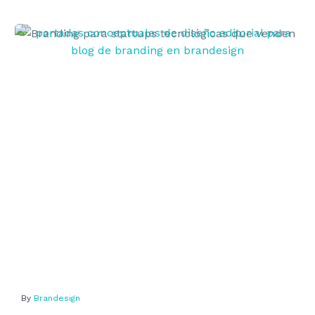
Branding
para
startups
tecnológicas
que
venden
By
Brandesign