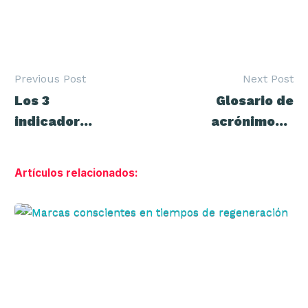
Previous Post
Next Post
Navegación
Los 3
Glosario de
de
entradas
indicadores
acrónimos y
más
otras
importantes
terminologías
Artículos relacionados:
de tu
digitales
página de
Marcas
Facebook
conscientes
en
tiempos
de
regeneración