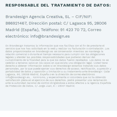
RESPONSABLE DEL TRATAMIENTO DE DATOS:
Brandesign Agencia Creativa, SL – CIF/NIF:
B86921467, Dirección postal: C/ Lagasca 95, 28006
Madrid (España), Teléfono: 91 423 70 72, Correo
electrónico: info@brandesign.es
En Brandesign tratamos la información que nos facilitas con el fin de prestarte el
servicio que nos has solicitado en la web y realizar su facturación o contratación. Los
datos proporcionados en brandesign.es se conservarán mientras se mantenga la
relación comercial o durante el tiempo necesario para cumplir con las obligaciones
legales y atender las posibles responsabilidades que pudieran derivar del
cumplimiento de la finalidad para la que los datos fueron recabados. Los datos no se
cederán a terceros salvo en los casos en que exista una obligación legal. Usted tiene
derecho a obtener información sobre si en Brandesign estamos tratando sus datos
personales, por lo que puede ejercer sus derechos de acceso, rectificación, supresión y
portabilidad de datos y oposición y limitación a su tratamiento ante Brandesign: Calle
Lagasca, 95, 28006 Madrid, España o en la dirección de correo electrónico
info@brandesign.es, . Asimismo, y especialmente si considera que no ha obtenido
satisfacción plena en el ejercicio de sus derechos, podrá presentar una reclamación
ante la autoridad nacional de control dirigiéndose a estos efectos a la Agencia Española
de Protección de Datos, C/ Jorge Juan, 6 – 28001 Madrid.