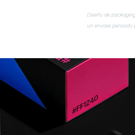
Diseño de packaging 
un envase pensado p