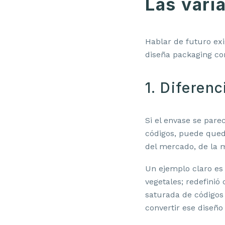
Las vari
Hablar de futuro ex
diseña packaging con
1. Diferenc
Si el envase se pare
códigos, puede qued
del mercado, de la m
Un ejemplo claro es 
vegetales; redefini
saturada de códigos 
convertir ese diseño