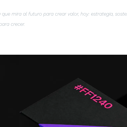
que mira al futuro para crear valor, hoy: estrategia, soste
ara crecer.