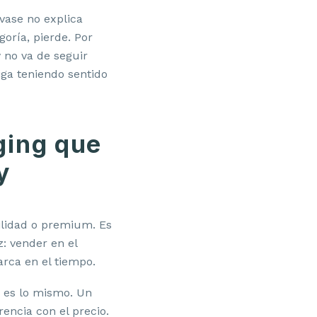
vase no explica
oría, pierde. Por
y
no va de seguir
iga teniendo sentido
ging que
y
bilidad o premium. Es
: vender en el
arca en el tiempo.
 es lo mismo. Un
rencia con el precio.