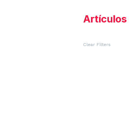
de
Artículos
entrada
Clear Filters