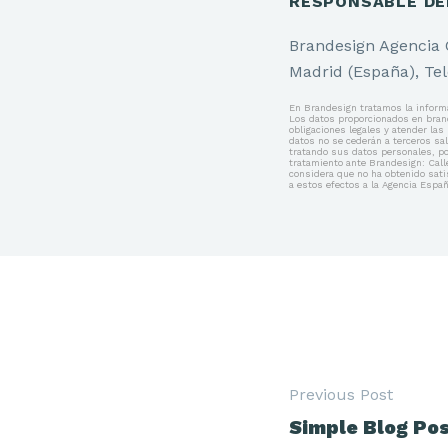
RESPONSABLE DE
Brandesign Agencia C
Madrid (España), Tel
En Brandesign tratamos la informac
Los datos proporcionados en brand
obligaciones legales y atender la
datos no se cederán a terceros sa
tratando sus datos personales, por
tratamiento ante Brandesign: Call
considera que no ha obtenido satis
a estos efectos a la Agencia Espa
Previous Post
Simple Blog Po
Navegac