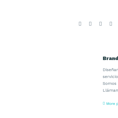
Brand
Diseña
servici
Somos u
Llámano
More p