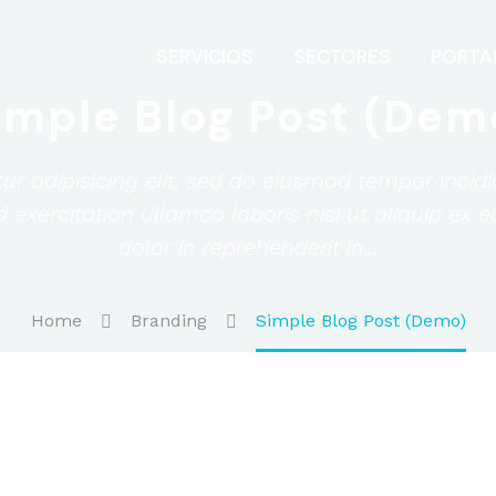
SERVICIOS
SECTORES
PORTA
imple Blog Post (Dem
r adipisicing elit, sed do eiusmod tempor incid
 exercitation ullamco laboris nisi ut aliquip ex
dolor in reprehenderit in...
Home
Branding
Simple Blog Post (Demo)