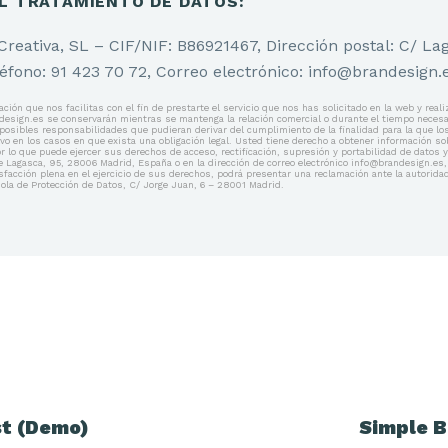
L TRATAMIENTO DE DATOS:
reativa, SL – CIF/NIF: B86921467, Dirección postal: C/ La
éfono: 91 423 70 72, Correo electrónico: info@brandesign.
ión que nos facilitas con el fin de prestarte el servicio que nos has solicitado en la web y reali
esign.es se conservarán mientras se mantenga la relación comercial o durante el tiempo necesa
s posibles responsabilidades que pudieran derivar del cumplimiento de la finalidad para la que l
lvo en los casos en que exista una obligación legal. Usted tiene derecho a obtener información 
 lo que puede ejercer sus derechos de acceso, rectificación, supresión y portabilidad de datos y
e Lagasca, 95, 28006 Madrid, España o en la dirección de correo electrónico info@brandesign.es
facción plena en el ejercicio de sus derechos, podrá presentar una reclamación ante la autoridad
ñola de Protección de Datos, C/ Jorge Juan, 6 – 28001 Madrid.
st (Demo)
Simple B
ión