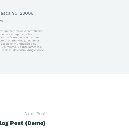
gasca 95, 28006
es
zar su facturación o contratación.
rio para cumplir con las
os datos fueron recabados. Los
sobre si en Brandesign estamos
 oposición y limitación a su
, . Asimismo, y especialmente si
 nacional de control dirigiéndose
Next Post
log Post (Demo)