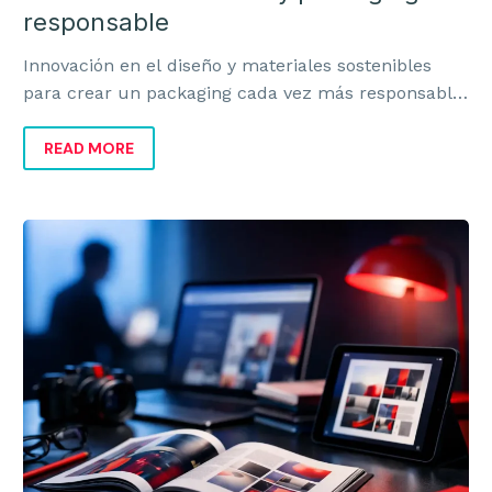
responsable
Innovación en el diseño y materiales sostenibles
para crear un packaging cada vez más responsable,
rentable y alineado con la marca.
READ MORE
El
diseño
editorial
en
la
era
digital
sigue
vivo