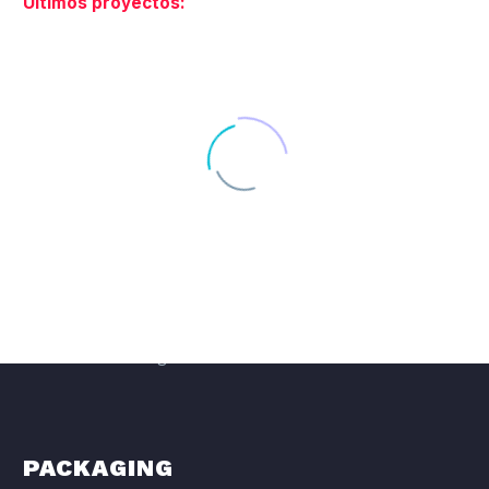
Últimos proyectos:
DISEÑO GRÁFICO
Diseño Gráfico
Diseño Editorial
Carteles Publicitarios
Campañas Creativas
Diseño de Stands para Ferias
Diseño de Infografías
PACKAGING