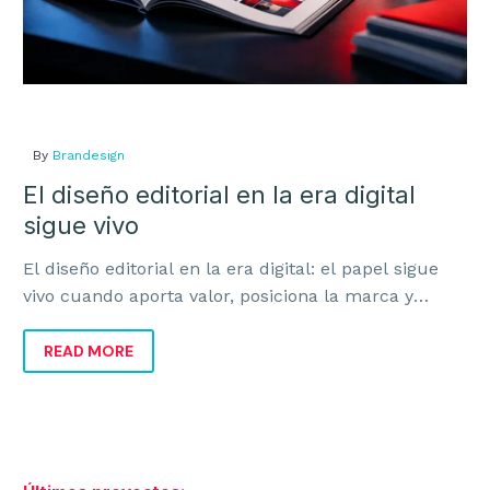
BRANDING
By
Brandesign
Estrategia de Marca
El diseño editorial en la era digital
Identidad Corporativa
sigue vivo
Identidad Verbal
El diseño editorial en la era digital: el papel sigue
vivo cuando aporta valor, posiciona la marca y
Naming y Nomenclatura
mejora la experiencia del cliente.
Diseño de Logotipos
READ MORE
Auditoría de Marca
Manual de Identidad Corporativa