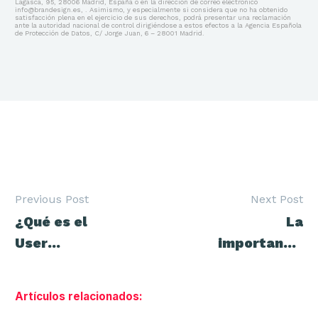
Lagasca, 95, 28006 Madrid, España o en la dirección de correo electrónico
info@brandesign.es, . Asimismo, y especialmente si considera que no ha obtenido
satisfacción plena en el ejercicio de sus derechos, podrá presentar una reclamación
ante la autoridad nacional de control dirigiéndose a estos efectos a la Agencia Española
de Protección de Datos, C/ Jorge Juan, 6 – 28001 Madrid.
Previous Post
Next Post
Navegación
¿Qué es el
La
de
entradas
User
importancia
Generated
de los
Content
banners o
Artículos relacionados:
(UGC)? El
campañas