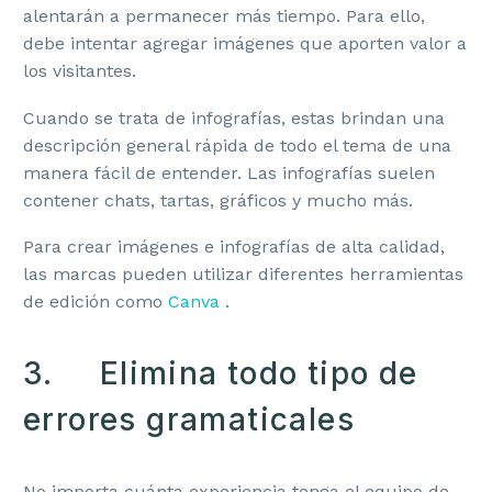
alentarán a permanecer más tiempo. Para ello,
debe intentar agregar imágenes que aporten valor a
los visitantes.
Cuando se trata de infografías, estas brindan una
descripción general rápida de todo el tema de una
BRANDING
manera fácil de entender. Las infografías suelen
contener chats, tartas, gráficos y mucho más.
Estrategia de Marca
Para crear imágenes e infografías de alta calidad,
Identidad Corporativa
las marcas pueden utilizar diferentes herramientas
de edición como
Canva
.
Identidad Verbal
Naming y Nomenclatura
3. Elimina todo tipo de
Diseño de Logotipos
errores gramaticales
Auditoría de Marca
No importa cuánta experiencia tenga el equipo de