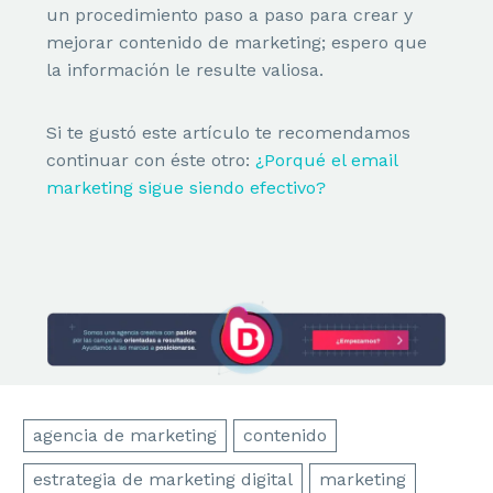
un procedimiento paso a paso para crear y
mejorar contenido de marketing; espero que
la información le resulte valiosa.
Teléfono:
914237072
Email:
info@brandesign.es
Si te gustó este artículo te recomendamos
continuar con éste otro:
¿Porqué el email
El Branding te identifica, el diseño te diferencia,
marketing sigue siendo efectivo?
juntos es la fórmula para conectar. Permítenos
elevar el valor de tu marca con nuestra
metodología y creatividad.
EN EL TOP DE LAS AGENCIAS EN
MADRID
agencia de marketing
contenido
estrategia de marketing digital
marketing