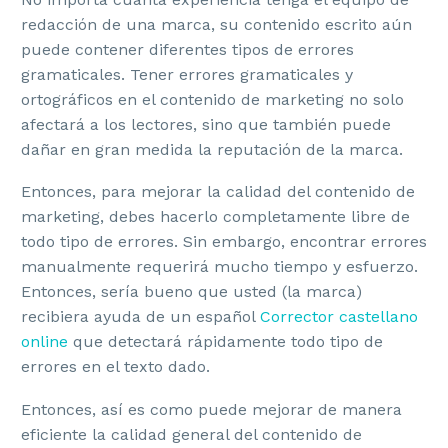
Manual de Identidad Corporativa
redacción de una marca, su contenido escrito aún
puede contener diferentes tipos de errores
gramaticales. Tener errores gramaticales y
ortográficos en el contenido de marketing no solo
DISEÑO GRÁFICO
afectará a los lectores, sino que también puede
dañar en gran medida la reputación de la marca.
Diseño Gráfico
Entonces, para mejorar la calidad del contenido de
Diseño Editorial
marketing, debes hacerlo completamente libre de
todo tipo de errores. Sin embargo, encontrar errores
Carteles Publicitarios
manualmente requerirá mucho tiempo y esfuerzo.
Entonces, sería bueno que usted (la marca)
Campañas Creativas
recibiera ayuda de un español
Corrector castellano
Diseño de Stands para Ferias
online
que detectará rápidamente todo tipo de
errores en el texto dado.
Diseño de Infografías
Entonces, así es como puede mejorar de manera
eficiente la calidad general del contenido de