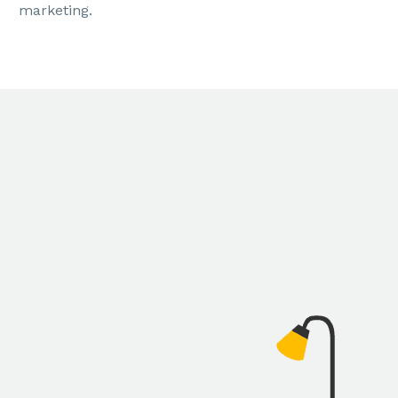
marketing.
PACKAGING
Diseño de Empaque
Diseño de Etiqueta
CREATIVIDAD
Campañas de Display
Redes Sociales
Vídeo para Redes Sociales
Diseño de Páginas Web