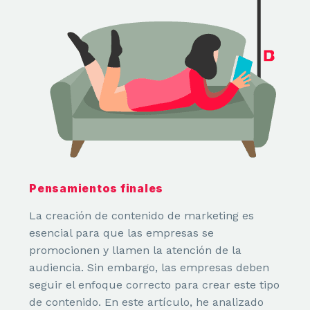
Interfaz Gráfica de Usuario
Emailings y Newsletters
MARKETING
Marketing
Email marketing
Pensamientos finales
Tiendas Online
La creación de contenido de marketing es
esencial para que las empresas se
Posicionamiento SEO y GEO
promocionen y llamen la atención de la
Go to Market
audiencia. Sin embargo, las empresas deben
seguir el enfoque correcto para crear este tipo
de contenido. En este artículo, he analizado