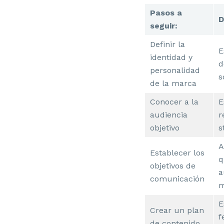
Pasos a
D
seguir:
Definir la
E
identidad y
d
personalidad
s
de la marca
Conocer a la
E
audiencia
r
objetivo
s
A
Establecer los
q
objetivos de
a
comunicación
m
E
Crear un plan
f
de contenido