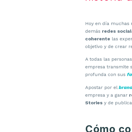
Hoy en día muchas m
demás
redes social
coherente
las exper
objetivo y de crear 
A todas las persona
empresa transmite 
profunda con sus
f
Apostar por el
bran
empresa y a ganar
r
Stories
y de publica
Cómo con