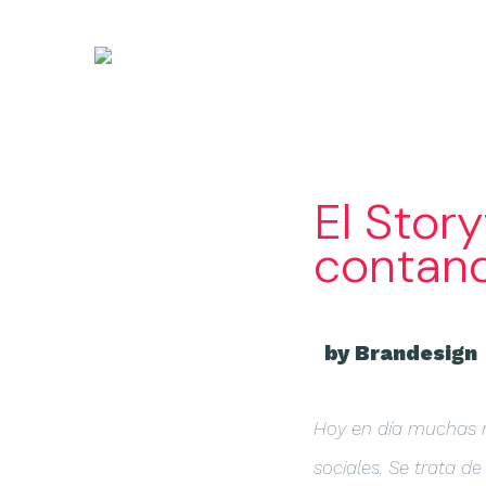
El Stor
contand
by Brandesign
Hoy en día muchas m
sociales. Se trata d