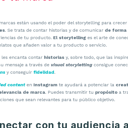
arcas están usando el poder del storytelling para crece
es
. Se trata de contar historias y de comunicar
de forma 
iencias de tu producto.
El storytelling
es el arte de cone
relatos que añaden valor a tu producto o servicio.
s les encanta contar
historias
y, sobre todo, que las insp
su mensaje a través de
visual storyletting
consigue conec
ans
y conseguir
fidelidad
.
ded content
en
Instagram
te ayudará a potenciar la
creat
elevancia de marca
. Puedes transmitir tu
propósito
a tr
ciones que sean relevantes para tu público objetivo.
ectar con tu audiencia a