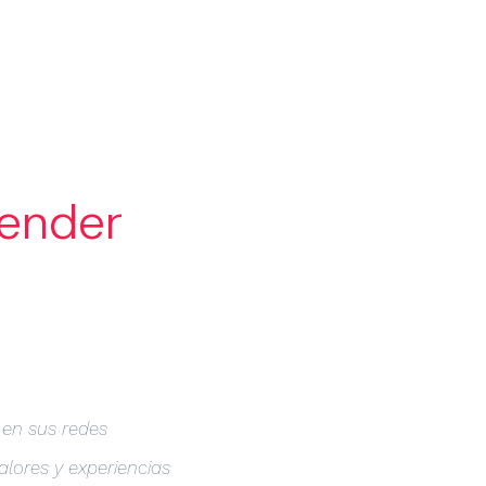
FOLIO
BLOG
LAB
CONTACTO
Vender
 en sus redes
alores y experiencias