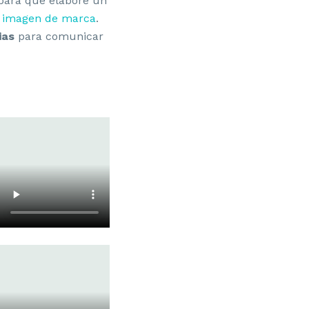
 para que elabore un
 imagen de marca
.
ias
para comunicar