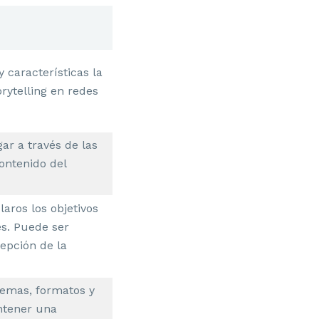
 características la
orytelling en redes
ar a través de las
contenido del
aros los objetivos
es. Puede ser
epción de la
temas, formatos y
ntener una