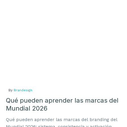
las
Mercado
marcas
del
Mundial
2026
By
Brandesign
Qué pueden aprender las marcas del
Mundial 2026
Qué pueden aprender las marcas del branding del
Mundial 2026: sistema, consistencia y activación