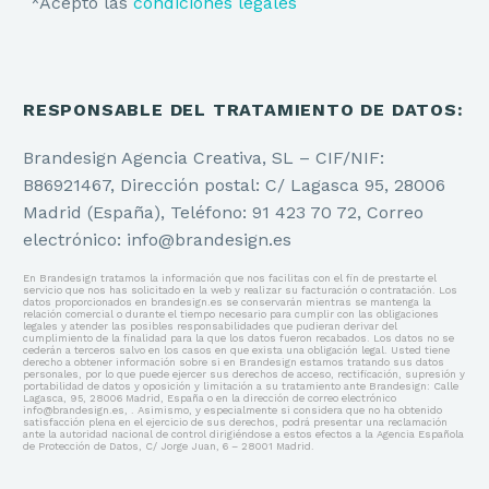
*Acepto las
condiciones legales
RESPONSABLE DEL TRATAMIENTO DE DATOS:
Brandesign Agencia Creativa, SL – CIF/NIF:
B86921467, Dirección postal: C/ Lagasca 95, 28006
Madrid (España), Teléfono: 91 423 70 72, Correo
electrónico: info@brandesign.es
En Brandesign tratamos la información que nos facilitas con el fin de prestarte el
servicio que nos has solicitado en la web y realizar su facturación o contratación. Los
datos proporcionados en brandesign.es se conservarán mientras se mantenga la
relación comercial o durante el tiempo necesario para cumplir con las obligaciones
legales y atender las posibles responsabilidades que pudieran derivar del
cumplimiento de la finalidad para la que los datos fueron recabados. Los datos no se
cederán a terceros salvo en los casos en que exista una obligación legal. Usted tiene
derecho a obtener información sobre si en Brandesign estamos tratando sus datos
personales, por lo que puede ejercer sus derechos de acceso, rectificación, supresión y
portabilidad de datos y oposición y limitación a su tratamiento ante Brandesign: Calle
Lagasca, 95, 28006 Madrid, España o en la dirección de correo electrónico
info@brandesign.es, . Asimismo, y especialmente si considera que no ha obtenido
satisfacción plena en el ejercicio de sus derechos, podrá presentar una reclamación
ante la autoridad nacional de control dirigiéndose a estos efectos a la Agencia Española
de Protección de Datos, C/ Jorge Juan, 6 – 28001 Madrid.