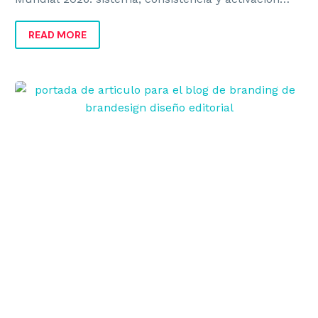
para crecer, diferenciarse y vender más.
READ MORE
Tipos
de
nombres
de
marca
que
sí
funcionan