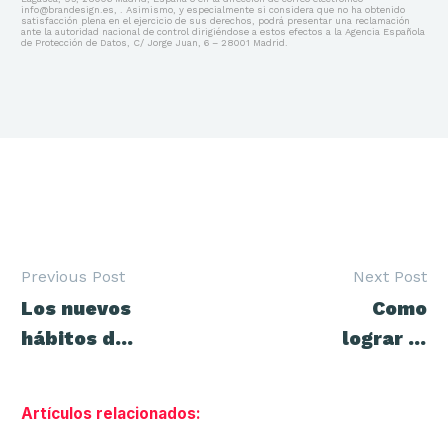
info@brandesign.es, . Asimismo, y especialmente si considera que no ha obtenido
satisfacción plena en el ejercicio de sus derechos, podrá presentar una reclamación
ante la autoridad nacional de control dirigiéndose a estos efectos a la Agencia Española
de Protección de Datos, C/ Jorge Juan, 6 – 28001 Madrid.
Previous Post
Next Post
Navegación
Los nuevos
Como
de
entradas
hábitos de
lograr el
consumo en
mejor
tiempos de
diseño de
Artículos relacionados:
coronavirus
PACKAGING