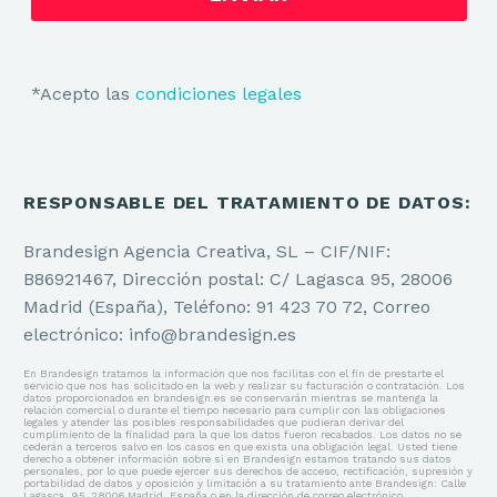
*Acepto las
condiciones legales
RESPONSABLE DEL TRATAMIENTO DE DATOS:
Brandesign Agencia Creativa, SL – CIF/NIF:
B86921467, Dirección postal: C/ Lagasca 95, 28006
Madrid (España), Teléfono: 91 423 70 72, Correo
electrónico: info@brandesign.es
En Brandesign tratamos la información que nos facilitas con el fin de prestarte el
servicio que nos has solicitado en la web y realizar su facturación o contratación. Los
datos proporcionados en brandesign.es se conservarán mientras se mantenga la
relación comercial o durante el tiempo necesario para cumplir con las obligaciones
legales y atender las posibles responsabilidades que pudieran derivar del
cumplimiento de la finalidad para la que los datos fueron recabados. Los datos no se
cederán a terceros salvo en los casos en que exista una obligación legal. Usted tiene
derecho a obtener información sobre si en Brandesign estamos tratando sus datos
personales, por lo que puede ejercer sus derechos de acceso, rectificación, supresión y
portabilidad de datos y oposición y limitación a su tratamiento ante Brandesign: Calle
Lagasca, 95, 28006 Madrid, España o en la dirección de correo electrónico