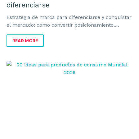
diferenciarse
Estrategia de marca para diferenciarse y conquistar
el mercado: cómo convertir posicionamiento,
identidad y ejecución en ventas y crecimiento.
READ MORE
20
ideas
para
productos
de
consumo
Mundial
2026