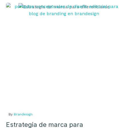
Estrategia
de
marca
para
diferenciarse
By
Brandesign
Estrategia de marca para