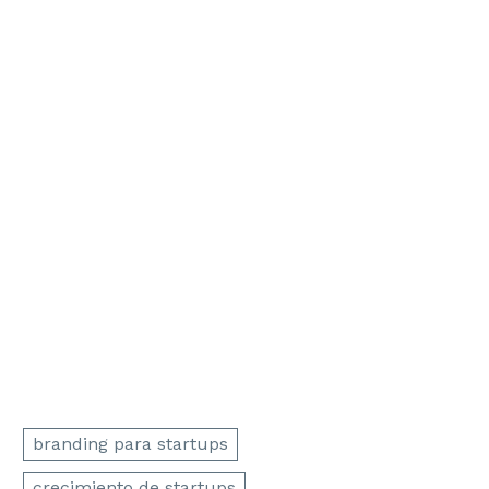
continuar con éste otro:
Las claves para
iniciar con una startup éxitosa.
branding para startups
crecimiento de startups