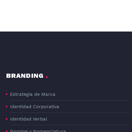
DISEÑO GRAFICO DE LA LÍNEA DE PRODUCTOS DE PIENSO PARA PERROS DOG#1
DOG#1
BRANDING
Estrategia de Marca
Identidad Corporativa
Identidad Verbal
Naming y Nomenclatura