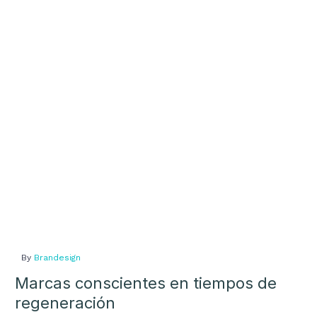
conscientes
en
tiempos
de
regeneración
By
Brandesign
Marcas conscientes en tiempos de
regeneración