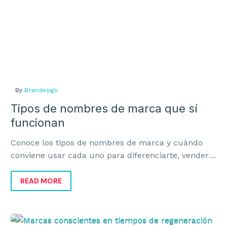
By
Brandesign
Tipos de nombres de marca que sí
funcionan
Conoce los tipos de nombres de marca y cuándo
conviene usar cada uno para diferenciarte, vender
mejor y construir una marca con recorrido.
READ MORE
Marcas