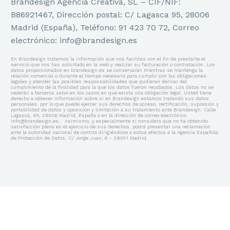
Brandesign Agencia Creativa, SL – CIF/NIF:
B86921467, Dirección postal: C/ Lagasca 95, 28006
Madrid (España), Teléfono: 91 423 70 72, Correo
electrónico: info@brandesign.es
En Brandesign tratamos la información que nos facilitas con el fin de prestarte el
servicio que nos has solicitado en la web y realizar su facturación o contratación. Los
datos proporcionados en brandesign.es se conservarán mientras se mantenga la
relación comercial o durante el tiempo necesario para cumplir con las obligaciones
legales y atender las posibles responsabilidades que pudieran derivar del
cumplimiento de la finalidad para la que los datos fueron recabados. Los datos no se
cederán a terceros salvo en los casos en que exista una obligación legal. Usted tiene
derecho a obtener información sobre si en Brandesign estamos tratando sus datos
personales, por lo que puede ejercer sus derechos de acceso, rectificación, supresión y
portabilidad de datos y oposición y limitación a su tratamiento ante Brandesign: Calle
Lagasca, 95, 28006 Madrid, España o en la dirección de correo electrónico
info@brandesign.es, . Asimismo, y especialmente si considera que no ha obtenido
satisfacción plena en el ejercicio de sus derechos, podrá presentar una reclamación
ante la autoridad nacional de control dirigiéndose a estos efectos a la Agencia Española
de Protección de Datos, C/ Jorge Juan, 6 – 28001 Madrid.