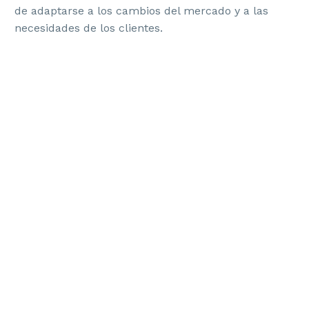
de adaptarse a los cambios del mercado y a las
necesidades de los clientes.
Un enfoque dinámico para la construcción de marca
en startups
Las startups operan bajo presión constante. La
necesidad de validar rápido el producto, iterar y
atraer inversión hace que se prioricen las tácticas a
corto plazo sobre la estrategia de marca. Sin
embargo, una identidad bien definida puede ser el
diferencial que garantice la sostenibilidad del