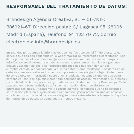
RESPONSABLE DEL TRATAMIENTO DE DATOS:
Brandesign Agencia Creativa, SL – CIF/NIF:
B86921467, Dirección postal: C/ Lagasca 95, 28006
Madrid (España), Teléfono: 91 423 70 72, Correo
electrónico: info@brandesign.es
En Brandesign tratamos la información que nos facilitas con el fin de prestarte el
servicio que nos has solicitado en la web y realizar su facturación o contratación. Los
datos proporcionados en brandesign.es se conservarán mientras se mantenga la
relación comercial o durante el tiempo necesario para cumplir con las obligaciones
legales y atender las posibles responsabilidades que pudieran derivar del
cumplimiento de la finalidad para la que los datos fueron recabados. Los datos no se
cederán a terceros salvo en los casos en que exista una obligación legal. Usted tiene
derecho a obtener información sobre si en Brandesign estamos tratando sus datos
personales, por lo que puede ejercer sus derechos de acceso, rectificación, supresión y
portabilidad de datos y oposición y limitación a su tratamiento ante Brandesign: Calle
Lagasca, 95, 28006 Madrid, España o en la dirección de correo electrónico
info@brandesign.es, . Asimismo, y especialmente si considera que no ha obtenido
satisfacción plena en el ejercicio de sus derechos, podrá presentar una reclamación
ante la autoridad nacional de control dirigiéndose a estos efectos a la Agencia Española
de Protección de Datos, C/ Jorge Juan, 6 – 28001 Madrid.