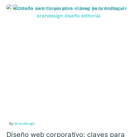
Diseño
web
corporativo:
claves
para
destacar
By
Brandesign
Diseño web corporativo: claves para