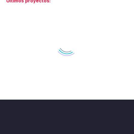
Últimos proyectos:
DISEÑO GRAFICO DE LA LÍNEA DE PRODUCTOS DE PIENSO PARA PERROS DOG#1
DOG#1