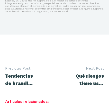
Lagasca, 95, 28006 Madrid, España o en la dirección de correo electrónico
info@brandesign.es, . Asimismo, y especialmente si considera que no ha obtenido
satisfacción plena en el ejercicio de sus derechos, podrá presentar una reclamación
ante la autoridad nacional de control dirigiéndose a estos efectos a la Agencia Española
de Protección de Datos, C/ Jorge Juan, 6 – 28001 Madrid.
Previous Post
Next Post
Navegación
Tendencias
Qué riesgos
de
entradas
de branding
tiene usar
2026 que sí
una marca
venderán
similar
Artículos relacionados: