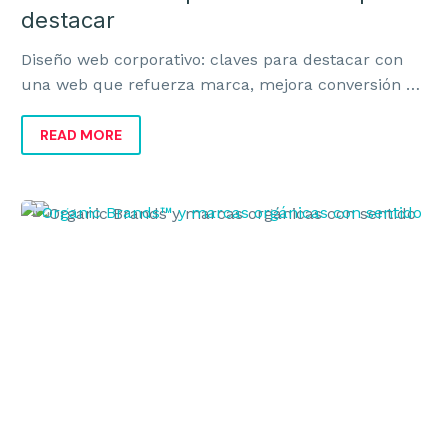
destacar
Diseño web corporativo: claves para destacar con
una web que refuerza marca, mejora conversión y
transmite valor real al negocio.
READ MORE
Organic
Brands
y
marcas
orgánicas
con
sentido